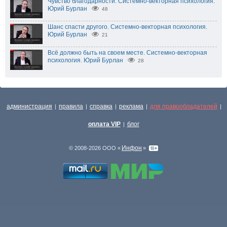
Чувство благодарности. Системно-векторная психология.
Юрий Бурлан
48
Шанс спасти другого. Системно-векторная психология.
Юрий Бурлан
21
Всё должно быть на своем месте. Системно-векторная
психология. Юрий Бурлан
28
администрация
правила
справка
реклама
для правообладателей
|
|
|
|
|
оплата VIP
блог
|
Инфон
© 2008-2026 ООО «
»