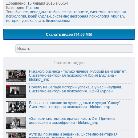
Добавлено: 15 января 2015 в 05:54
Категория:
Разное
Теги:
бизнес
,
менеджмент
,
бизнес в интернете
,
системно-векторная
психология
,
юрий бурлан
,
системно векторная психология
,
yburlan
,
история успеха
,
стать бизнесменом
Скачать видео (14.56 Мб)
Похожее видео
Никакого бизнеса - только личное. Русский менталитет.
Системно-векторная психология Юрия Бурлана -
bloknot_svp
Почему на Западе истории успеха, а у нас - неудачи.
Системно-векторная психология. Юрий Бурлан
Бесславно павшие за чужие деньги и чужую "Славу".
Системно-векторная психология - bloknot_svp
«Записки системного врача», часть 2-я, Причины
депрессии и шизофрении - bloknot_svp
Аутизм, причины и решение. Системно-векторная