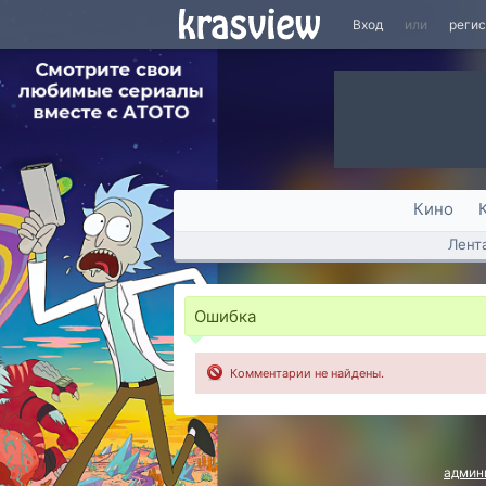
Вход
или
реги
Кино
Лент
Ошибка
Комментарии не найдены.
админ