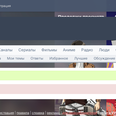
страция
Каналы
Сериалы
Фильмы
Аниме
Радио
Люди
а
Мои темы
Ответы
Избранное
Лучшие
Обсуждение 
истрация
|
правила
|
справка
|
реклама
|
для правообладателей
|
оплата VI