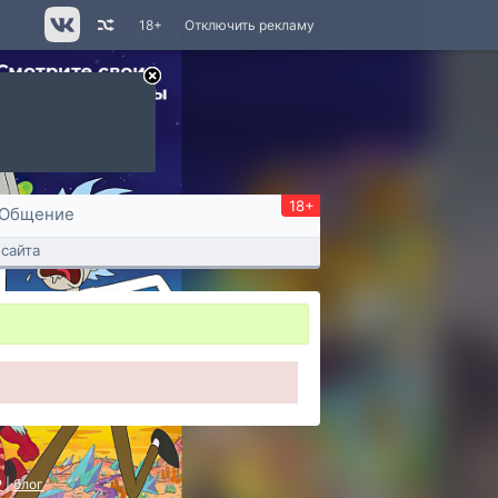
18+
Отключить рекламу
18+
Общение
сайта
P
|
блог