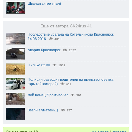
Шванштайгер упал)
Еще от автора CK24rus
41
Последствие урагана на Котельникова Красноярск
14.06.2016
4010
Авария Красноярск
2672
ПУМБА 85 lvl
1039
Полиция разводит водителей на пьянство( съёмка
скрытой камерой)
611
мой немец "Гром"-побег
591
Звери в уматень..)
157
Комментарии
18
с начала
|
дерево