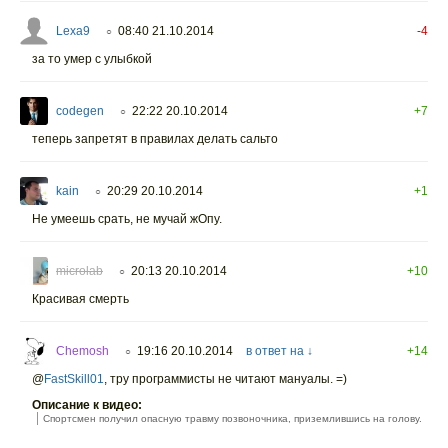
Lexa9
08:40 21.10.2014
-4
○
за то умер с улыбкой
codegen
22:22 20.10.2014
+7
○
теперь запретят в правилах делать сальто
kain
20:29 20.10.2014
+1
○
Не умеешь срать, не мучай жОпу.
microlab
20:13 20.10.2014
+10
○
Красивая смерть
Chemosh
19:16 20.10.2014
в ответ на ↓
+14
○
@
FastSkill01
,
тру программисты не читают мануалы. =)
Описание к видео:
Спортсмен получил опасную травму позвоночника, приземлившись на голову.