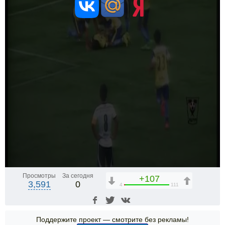
Просмотры
За сегодня
+107
3,591
0
4
111
Поддержите проект — смотрите без рекламы!