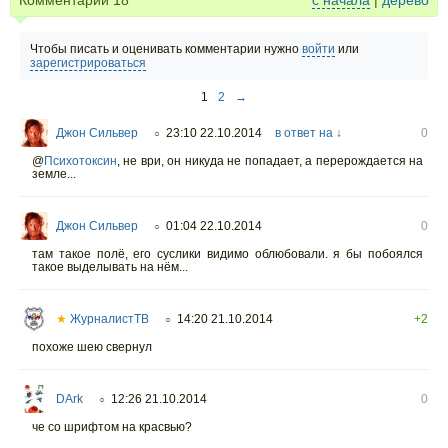
Чтобы писать и оценивать комментарии нужно
войти
или
зарегистрироваться
1
2
→
Джон Сильвер
23:10 22.10.2014
в ответ на ↓
0
○
@
Психотоксин
,
не ври, он никуда не попадает, а перерождается на
земле...
Джон Сильвер
01:04 22.10.2014
0
○
там такое полё, его суслики видимо облюбовали. я бы побоялся
такое выделывать на нём...
★
ЖурналистТВ
14:20 21.10.2014
+2
○
похоже шею свернул
DArk
12:26 21.10.2014
0
○
че со шрифтом на красвью?