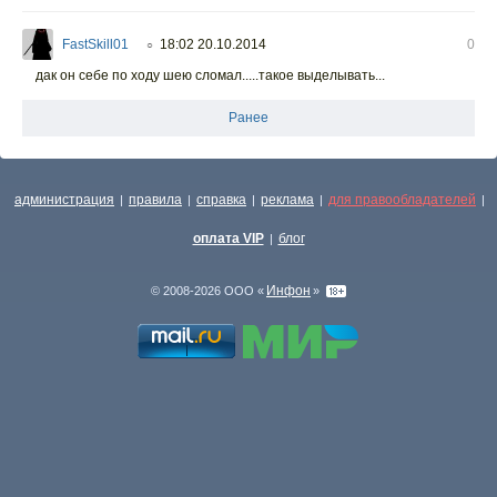
FastSkill01
18:02 20.10.2014
0
○
дак он себе по ходу шею сломал.....такое выделывать...
Ранее
администрация
правила
справка
реклама
для правообладателей
|
|
|
|
|
оплата VIP
блог
|
Инфон
© 2008-2026 ООО «
»