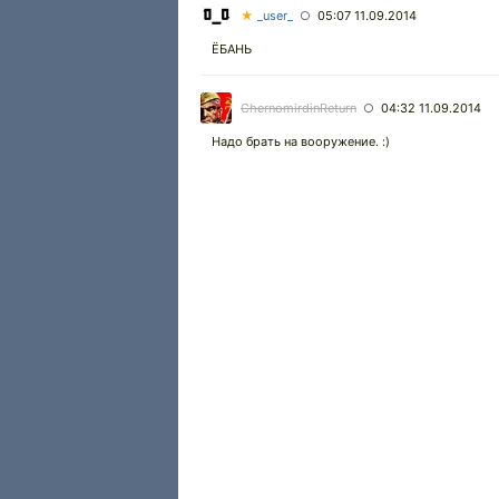
★
_user_
05:07 11.09.2014
○
ЁБАНЬ
ChernomirdinReturn
04:32 11.09.2014
○
Надо брать на вооружение. :)