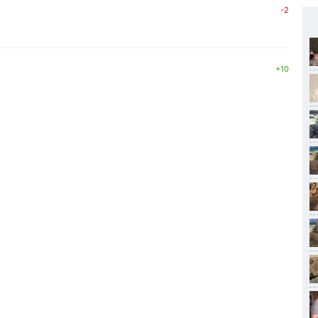
-2
+10