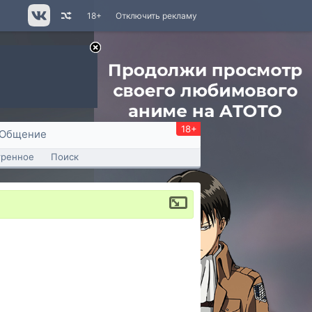
18+
Отключить рекламу
18+
Общение
тренное
Поиск