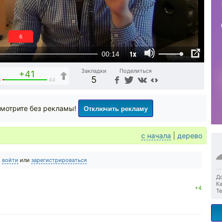
6
1x
00:14
Закладки
Поделиться
+41
5
3
44
Отключить рекламу
мотрите без рекламы!
с начала
|
дерево
о
войти
или
зарегистрироваться
До
Ка
+4
Те