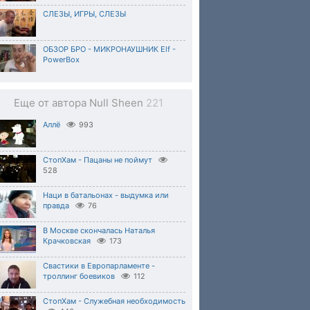
СЛЕЗЫ, ИГРЫ, СЛЕЗЫ
ОБЗОР БРО - МИКРОНАУШНИК Elf -
PowerBox
Еще от автора Null Sheen
221
Аллё
993
СтопХам - Пацаны не поймут
528
Наци в батальонах - выдумка или
правда
76
В Москве скончалась Наталья
Крачковская
173
Свастики в Европарламенте -
троллинг боевиков
112
СтопХам - Служебная необходимость