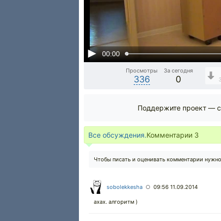
00:00
Просмотры
За сегодня
336
0
Поддержите проект — с
Все обсуждения.
Комментарии
3
Чтобы писать и оценивать комментарии нужн
sobolekkesha
09:56 11.09.2014
○
ахах. алгоритм )