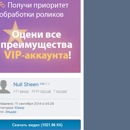
Null Sheen
3581
| 0
221
видео
3035
постов
7
друзей
бавлено: 11 сентября 2014 в 04:28
тегория:
Юмор
ги:
Эльдар
Скачать видео (1021.96 Кб)