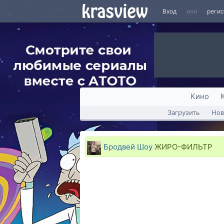
Вход
или
реги
Кино
Загрузить
Нов
Бродвей Шоу
ЖИРО-ФИЛЬТР