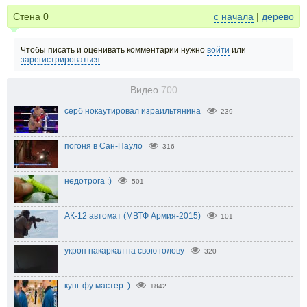
Стена
0
с начала
|
дерево
Чтобы писать и оценивать комментарии нужно
войти
или
зарегистрироваться
Видео
700
серб нокаутировал израильтянина
239
погоня в Сан-Пауло
316
недотрога :)
501
АК-12 автомат (МВТФ Армия-2015)
101
укроп накаркал на свою голову
320
кунг-фу мастер :)
1842