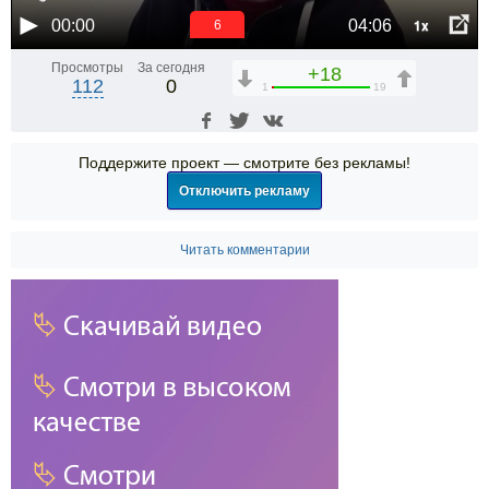
1x
00:00
04:06
6
Просмотры
За сегодня
+18
112
0
1
19
Поддержите проект — смотрите без рекламы!
Отключить рекламу
Читать комментарии