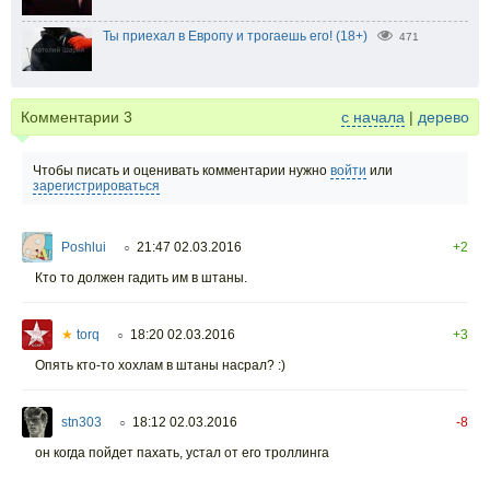
Ты приехал в Европу и трогаешь его! (18+)
471
Комментарии
3
с начала
|
дерево
Чтобы писать и оценивать комментарии нужно
войти
или
зарегистрироваться
Poshlui
21:47 02.03.2016
+2
○
Кто то должен гадить им в штаны.
★
torq
18:20 02.03.2016
+3
○
Опять кто-то хохлам в штаны насрал? :)
stn303
18:12 02.03.2016
-8
○
он когда пойдет пахать, устал от его троллинга