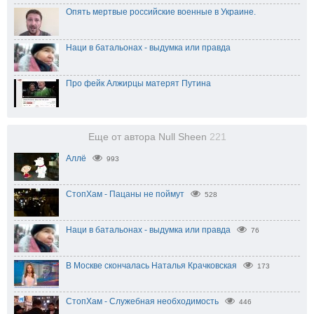
Опять мертвые российские военные в Украине.
Наци в батальонах - выдумка или правда
Про фейк Алжирцы матерят Путина
Еще от автора Null Sheen
221
Аллё
993
СтопХам - Пацаны не поймут
528
Наци в батальонах - выдумка или правда
76
В Москве скончалась Наталья Крачковская
173
СтопХам - Служебная необходимость
446