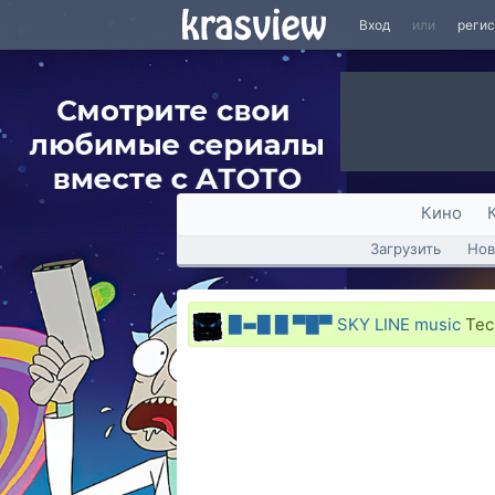
Вход
или
реги
Кино
Загрузить
Нов
█▬█ █ ▀█▀ SKY LINE music
Tec