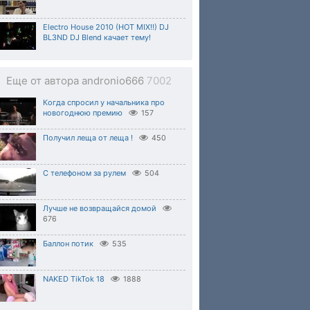
Electro House 2010 (HOT MIX!!) DJ
BL3ND DJ Blend качает тему!
Еще от автора andronio666
7002
Когда спросил у начальника про
новогоднюю премию
157
Получил леща от леща !
450
С телефоном за рулем
504
Лучше не возвращайся домой
676
Баллон потик
535
NAKED TikTok 18
1888