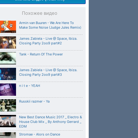
Похожее видео
Armin van Buuren - We Are Here To
Make Some Noise (Judge Jules Remix)
James Zabiela - Live @ Space, Ibiza.
Closing Party 2oo9 part#2
Tank - Return Of The Power
James Zabiela - Live @ Space, Ibiza.
Closing Party 2oo9 part#3
n i t e - YEAH
Russkii razmer - Ya
New Best Dance Music 2017 _ Electro &
House Club Mix _ By Anthony Gerrard _
EDM
Stromae - Alors on Dance