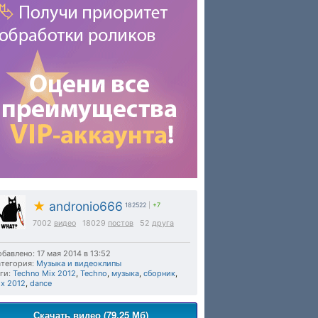
★
andronio666
182522
|
+7
7002
видео
18029
постов
52
друга
бавлено: 17 мая 2014 в 13:52
тегория:
Музыка и видеоклипы
ги:
Techno Mix 2012
,
Techno
,
музыка
,
сборник
,
x 2012
,
dance
Скачать видео (79.25 Мб)