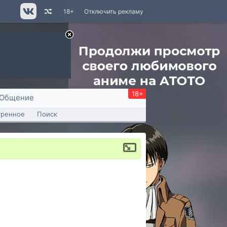
18+
Отключить рекламу
18+
Общение
тренное
Поиск