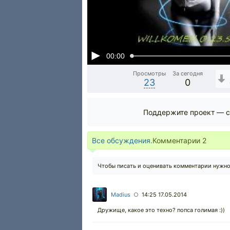
00:00
Просмотры
За сегодня
23
0
Поддержите проект — с
Все обсуждения.
Комментарии
2
Чтобы писать и оценивать комментарии нужн
Madius
14:25 17.05.2014
○
Дружище, какое это техно? попса голимая :))