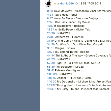
★
andronio666
13:58 17.05.2014
○
0:00
Take Me Away - Alessandro Vinai Andrea Vin
4:24
Radio Hello - Enej
8:47
Never Be Alone - Deepside Deejays
12:26
One Bass Planet - Dj MaZas
15:17
If You Believe - Remady
18:54
Ai Se Eu Pego - Michel Telo
23:36
UNKNOWN
27:03
Anthem #4 - Floorfilla
31:19
Crying Game - Yanis.S ,David Kriss & Dj Turt
34:50
Do What You Do - Klaas Feat Carlprit
38:16
Veegas - Boska
41:21
You Belong To Me - Bobina
44:44
Think About The Way - Groove Coverage f
48:23
UNKNOWN
52:39
High Up - CHINKONG feat. KARINA
56:30
Rollercoaster - Mrozu
59:41
Release Me - Agnes
1:03:03
UNKNOWN
1:06:07
Animal - R.I.O Feat U-Jean
1:10:00
Rio De Janeiro - Michael Mind Project Fe
1:13:17
Shining Heart - Laurentiu Duta Feat. Andre
1:16:58
My Party - DJane HouseKat feat. Rameez