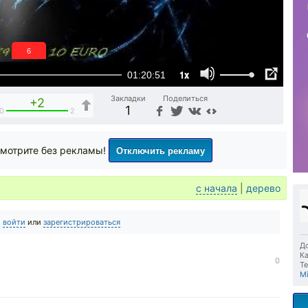
6
1x
01:20:51
Закладки
Поделиться
+2
1
0
2
Отключить рекламу
мотрите без рекламы!
с начала
|
дерево
о
войти
или
зарегистрироваться
До
Ка
0
Те
Mi