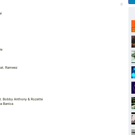
0
ai
le
eat. Rameez
at. Bobby Anthony & Rozette
ea Banica