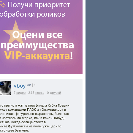
vboy
201
| 0
7
видео
243
поста
0
друзей
 ответном матче полуфинала Кубка Греции
ежду командами ПАОК и «Олимпиакос» в
лониках, фигурально выражаясь, было так
 нестерпимо жарко, как в какой-нибудь
стыне, когда солнце стоит в
ните.Футболисты на поле, уже царило
астоящее безумие.