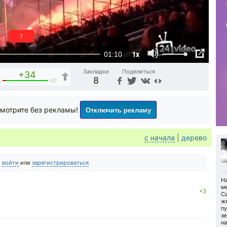
6
1x
01:10
Закладки
Поделиться
+34
8
6
40
Отключить рекламу
мотрите без рекламы!
с начала
|
дерево
о
войти
или
зарегистрироваться
На
м
+3
Са
же
пу
зе
н