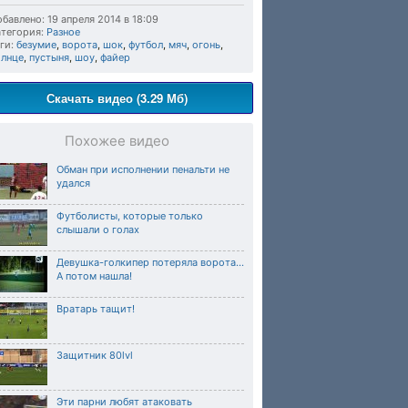
бавлено: 19 апреля 2014 в 18:09
тегория:
Разное
ги:
безумие
,
ворота
,
шок
,
футбол
,
мяч
,
огонь
,
олнце
,
пустыня
,
шоу
,
файер
Скачать видео (3.29 Мб)
Похожее видео
Обман при исполнении пенальти не
удался
Футболисты, которые только
слышали о голах
Девушка-голкипер потеряла ворота...
А потом нашла!
Вратарь тащит!
Защитник 80lvl
Эти парни любят атаковать