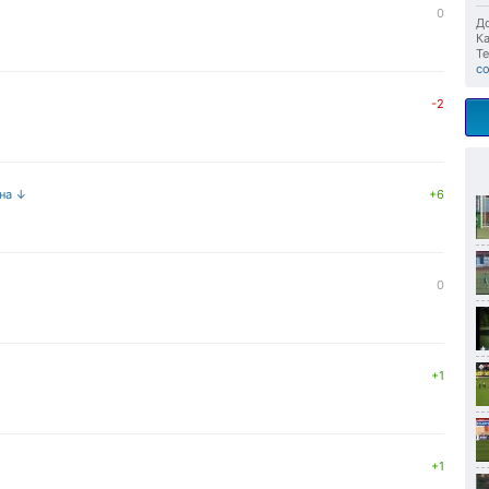
0
До
Ка
Те
с
-2
 на ↓
+6
0
+1
+1