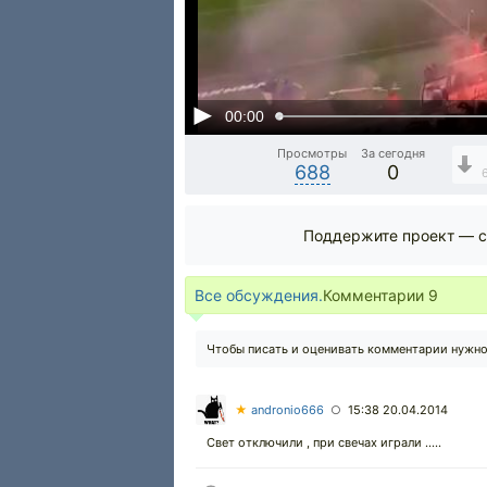
00:00
Просмотры
За сегодня
688
0
Поддержите проект — с
Все обсуждения.
Комментарии
9
Чтобы писать и оценивать комментарии нужн
★
andronio666
15:38 20.04.2014
○
Свет отключили , при свечах играли .....