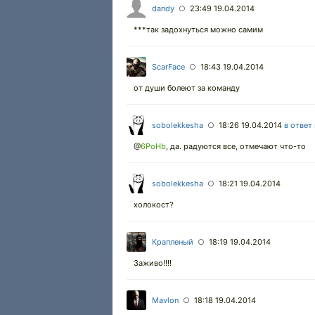
dandy
23:49 19.04.2014
○
***так задохнуться можно самим
ScarFace
18:43 19.04.2014
○
от души болеют за команду
sobolekkesha
18:26 19.04.2014
в ответ
○
@
6PoHb
,
да. радуются все, отмечают что-то
sobolekkesha
18:21 19.04.2014
○
холокост?
Крапленый
18:19 19.04.2014
○
Заживо!!!!
Mavlon
18:18 19.04.2014
○