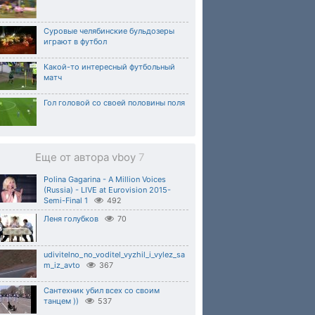
Суровые челябинские бульдозеры
играют в футбол
Какой-то интересный футбольный
матч
Гол головой со своей половины поля
Еще от автора vboy
7
Polina Gagarina - A Million Voices
(Russia) - LIVE at Eurovision 2015-
Semi-Final 1
492
Леня голубков
70
udivitelno_no_voditel_vyzhil_i_vylez_sa
m_iz_avto
367
Сантехник убил всех со своим
танцем ))
537