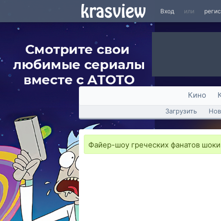
Вход
или
реги
Кино
Загрузить
Нов
Файер-шоу греческих фанатов шоки