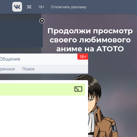
18+
Отключить рекламу
18+
Общение
тренное
Поиск