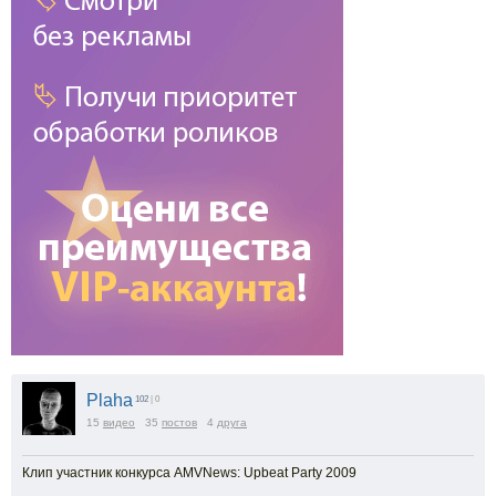
Plaha
102
| 0
15
видео
35
постов
4
друга
Клип участник конкурса AMVNews: Upbeat Party 2009