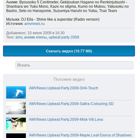
Аниме: Byousoku 5 Centimeter, Gekijouban Hagane no Renkinjutsushi -
Shanbara wo Yuku Mono, Kaze no stigma, Kumo no Mukou, Yakusoku no
Basho, Seto no Hanayome, Suzumiya Haruhi no Yutsu, True Tears
Музыка: DJ Ella - Shine like a superstar (Radio version)
Источник:
amvnews.ru
Добавлено: 10 июня 2009 в 16:30
Теги:
amv
,
аниме клипы
,
upbeat party 2009
Скачать видео (10.77 Мб)
Похожее видео
AMVNews.Upbeat.Party.2009-Or4i-Touch
AMVNews.Upbeat.Party.2009-Safira-Colouring.SD
AMVNews.Upbeat.Party.2009-Misk-Viti.Levu
AMVNews.Upbeat.Party.2009-Maple.Leaf-Dance.of.Shadows