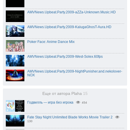
AMVNews.Upbeat.Party.2009-aZZa-Unknown.Music.HD
AMVNews.Upbeat.Party.2009-KalugaGhosT-Aura.HD
Poker Face: Anime Dance Mix
AMVNews.Upbeat.Party.2009-West-Solex.60fps
AMVNews.Upbeat.Party.2009-NightPunisher.and.nekolover-
NOX
Еще от автора Plaha
15
Годвилль — игра без игрока
454
Fate Stay Night Unlimited Blade Works Movie Trailer 2
130