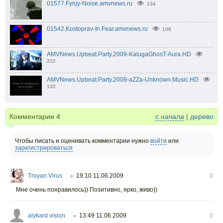
01577.Fynjy-Noise.amvnews.ru
134
01542.Kostoprav-In.Fear.amvnews.ru
108
AMVNews.Upbeat.Party.2009-KalugaGhosT-Aura.HD
222
AMVNews.Upbeat.Party.2009-aZZa-Unknown.Music.HD
132
Комментарии
4
с начала
|
дерево
Чтобы писать и оценивать комментарии нужно
войти
или
зарегистрироваться
Troyan Virus
19:10 11.06.2009
0
○
Мне очень понравилось)) Позитивно, ярко, живо))
alykard vision
13:49 11.06.2009
0
○