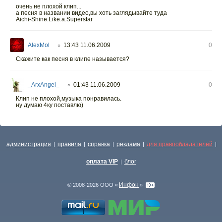
очень не плохой клип...
а песня в названии видео,вы хоть заглядывайте туда
Aichi-Shine.Like.a.Superstar
AlexMol
13:43 11.06.2009
0
○
Скажите как песня в клипе называется?
_ArxAngel_
01:43 11.06.2009
0
○
Клип не плохой,музыка понравилась.
ну думаю 4ку поставлю)
администрация
правила
справка
реклама
для правообладателей
|
|
|
|
|
оплата VIP
блог
|
Инфон
© 2008-2026 ООО «
»