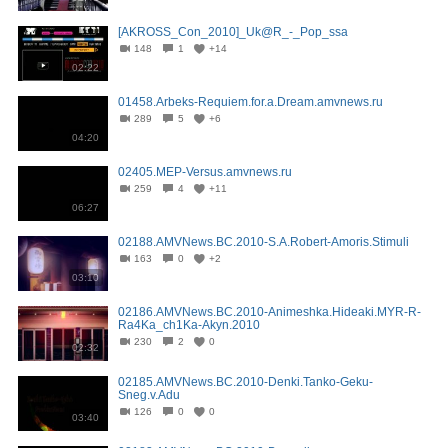
[AKROSS_Con_2010]_Uk@R_-_Pop_ssa
148
1
+14
02:22
01458.Arbeks-Requiem.for.a.Dream.amvnews.ru
289
5
+6
04:20
02405.MEP-Versus.amvnews.ru
259
4
+11
06:27
02188.AMVNews.BC.2010-S.A.Robert-Amoris.Stimuli
163
0
+2
03:10
02186.AMVNews.BC.2010-Animeshka.Hideaki.MYR-R-
Ra4Ka_ch1Ka-Akyn.2010
230
2
0
02:32
02185.AMVNews.BC.2010-Denki.Tanko-Geku-
Sneg.v.Adu
126
0
0
03:40