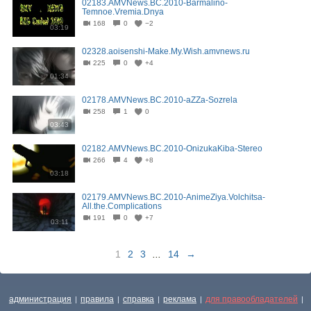
02183.AMVNews.BC.2010-Barmalino-
Temnoe.Vremia.Dnya
168
0
−2
03:19
02328.aoisenshi-Make.My.Wish.amvnews.ru
225
0
+4
01:34
02178.AMVNews.BC.2010-aZZa-Sozrela
258
1
0
03:43
02182.AMVNews.BC.2010-OnizukaKiba-Stereo
266
4
+8
03:18
02179.AMVNews.BC.2010-AnimeZiya.Volchitsa-
All.the.Complications
191
0
+7
03:11
1
2
3
...
14
→
администрация
правила
справка
реклама
для правообладателей
|
|
|
|
|