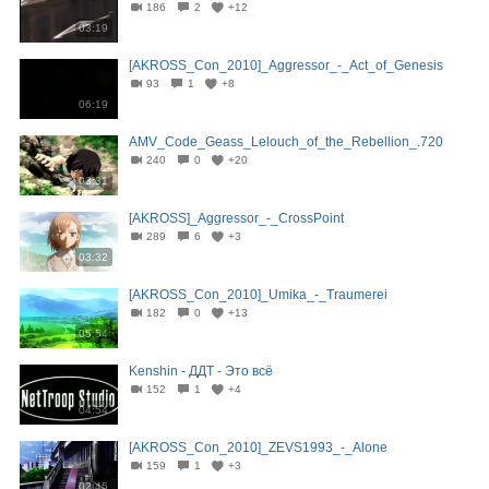
186
2
+12
03:19
[AKROSS_Con_2010]_Aggressor_-_Act_of_Genesis
93
1
+8
06:19
AMV_Code_Geass_Lelouch_of_the_Rebellion_.720
240
0
+20
03:31
[AKROSS]_Aggressor_-_CrossPoint
289
6
+3
03:32
[AKROSS_Con_2010]_Umika_-_Traumerei
182
0
+13
05:54
Kenshin - ДДТ - Это всё
152
1
+4
04:54
[AKROSS_Con_2010]_ZEVS1993_-_Alone
159
1
+3
02:45