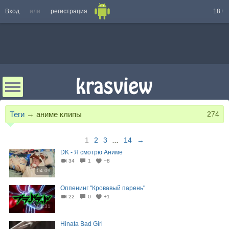
Вход
или
регистрация
18+
Теги
→
аниме клипы
274
1
2
3
...
14
→
DK - Я смотрю Аниме
34
1
−8
04:09
Оппенинг "Кровавый парень"
22
0
+1
01:31
Hinata Bad Girl