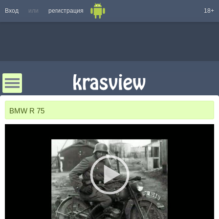
Вход
или
регистрация
18+
BMW R 75