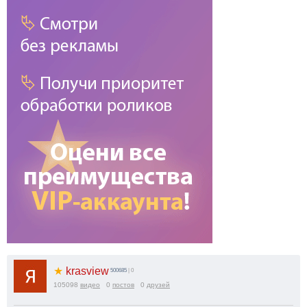
★
krasview
500685
| 0
105098
видео
0
постов
0
друзей