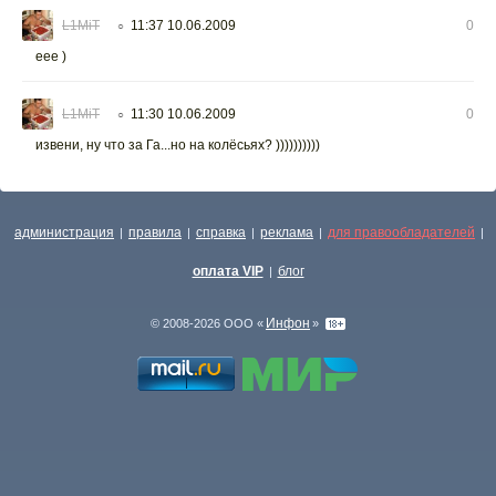
L1MiT
11:37 10.06.2009
0
○
еее )
L1MiT
11:30 10.06.2009
0
○
извени, ну что за Га...но на колёсьях? ))))))))))
администрация
правила
справка
реклама
для правообладателей
|
|
|
|
|
оплата VIP
блог
|
Инфон
© 2008-2026 ООО «
»