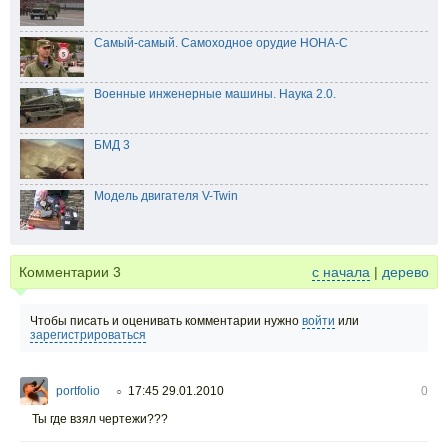
Самый-самый. Самоходное орудие НОНА-С
Военные инженерные машины. Наука 2.0.
БМД 3
Модель двигателя V-Twin
Комментарии
3
с начала
|
дерево
Чтобы писать и оценивать комментарии нужно
войти
или
зарегистрироваться
portfolio
17:45 29.01.2010
0
○
Ты где взял чертежи???