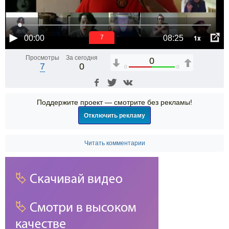
1x
00:00
08:25
7
Просмотры
За сегодня
0
7
0
0
0
Поддержите проект — смотрите без рекламы!
Отключить рекламу
Читать комментарии