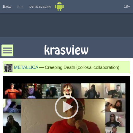
Вход
или
регистрация
18+
METALLICA
—
Creeping Death (collosal collaboration)