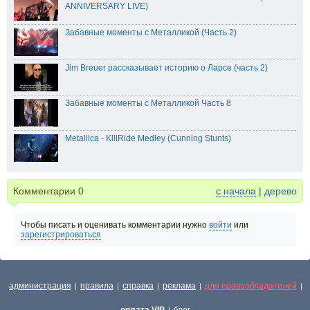
ANNIVERSARY LIVE)
Забавные моменты с Металликой (Часть 2)
Jim Breuer рассказывает историю о Ларсе (часть 2)
Забавные моменты с Металликой Часть 8
Metallica - KillRide Medley (Cunning Stunts)
Комментарии
0
с начала
|
дерево
Чтобы писать и оценивать комментарии нужно
войти
или
зарегистрироваться
администрация
правила
справка
реклама
для правообладателей
|
|
|
|
|