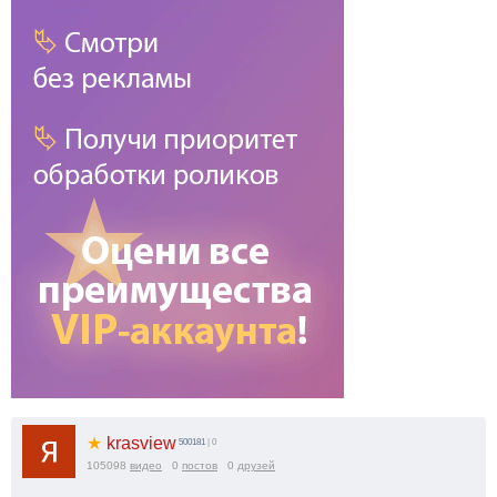
★
krasview
500181
| 0
105098
видео
0
постов
0
друзей