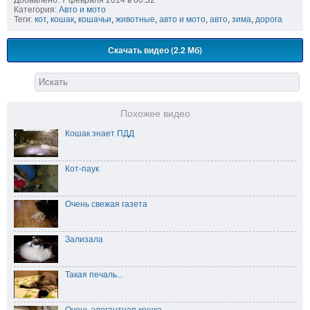
Добавлено: 7 февраля 2014 в 00:32
Категория:
Авто и мото
Теги:
кот
,
кошак
,
кошачьи
,
животные
,
авто и мото
,
авто
,
зима
,
дорога
Скачать видео (2.2 Мб)
Похожее видео
Кошак знает ПДД
Кот-паук
Очень свежая газета
Зализала
Такая печаль...