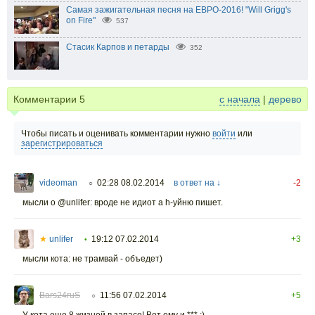
Самая зажигательная песня на ЕВРО-2016! "Will Grigg's
on Fire"
537
Стасик Карпов и петарды
352
Комментарии
5
с начала
|
дерево
Чтобы писать и оценивать комментарии нужно
войти
или
зарегистрироваться
videoman
02:28 08.02.2014
в ответ на ↓
-2
○
мысли о @unlifer: вроде не идиот а h-уйню пишет.
★
unlifer
19:12 07.02.2014
+3
•
мысли кота: не трамвай - объедет)
Bars24ruS
11:56 07.02.2014
+5
○