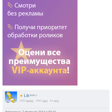
★
Lik
56165
| 0
1332
видео
1541
пост
41
друг