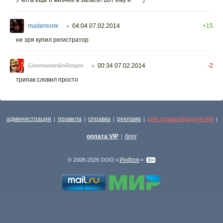
У кота еще 8 жизней в запасе! Вот ему и *** :)
mademonk
04:04 07.02.2014
+15
○
не зря купил регистратор
ChernomirdinReturn
00:34 07.02.2014
-2
○
трипак словил просто
администрация
правила
справка
реклама
для правообладателей
|
|
|
|
|
оплата VIP
блог
|
Инфон
© 2008-2026 ООО «
»