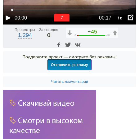
1x
00:00
00:17
6
Просмотры
За сегодня
+45
1,294
0
4
49
Поддержите проект — смотрите без рекламы!
Отключить рекламу
Читать комментарии