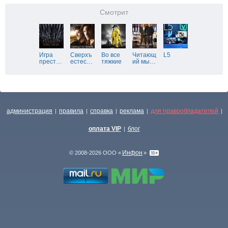
Смотрит
Игра
Сверхъ
Во все
Читающ
L5
прест
…
естес
…
тяжкие
ий мы
…
администрация
правила
справка
реклама
для правообладателей
|
|
|
|
|
оплата VIP
блог
|
Инфон
© 2008-2026 ООО «
»