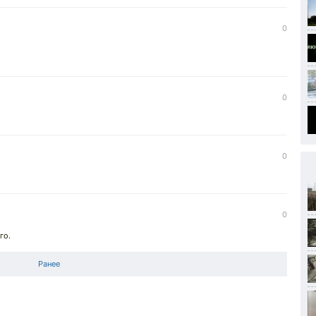
0
0
0
0
го.
Ранее