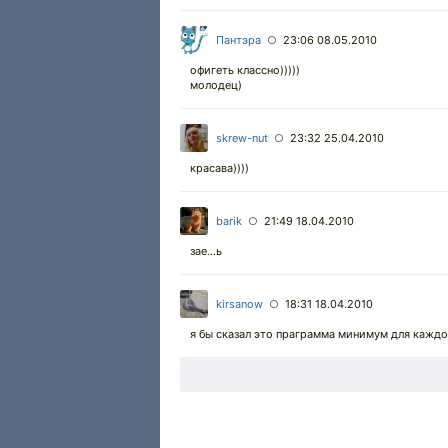
Пантэра
23:06 08.05.2010
○
офигеть классно)))))
молодец)
skrew-nut
23:32 25.04.2010
○
красава))))
barik
21:49 18.04.2010
○
зае...ь
kirsanow
18:31 18.04.2010
○
я бы сказал это праграмма минимум для каждо