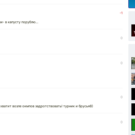
-1
и- в капусту порублю...
0
0
0
хватит возле окмпов задротствовать! турник и брусья8)
0