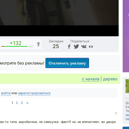
Закладки
Поделиться
+132
25
5
147
Отключить рекламу
мотрите без рекламы!
с начала
|
дерево
о
войти
или
зарегистрироваться
1
2
3
→
До
Ка
Те
0
за
п
м-то типо акробатики, не самоучка -факт!!! но не впечатляет, во дворе