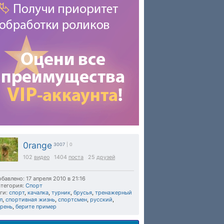
0range
3007
| 0
102
видео
1404
поста
25
друзей
бавлено: 17 апреля 2010 в 21:16
тегория:
Спорт
ги:
спорт
,
качалка
,
турник
,
брусья
,
тренажерный
л
,
спортивная жизнь
,
спортсмен
,
русский
,
арень
,
берите пример