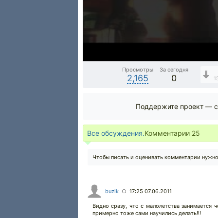
Просмотры
За сегодня
2,165
0
1
Поддержите проект — с
Все обсуждения.
Комментарии
25
Чтобы писать и оценивать комментарии нужн
buzik
17:25 07.06.2011
○
Видно сразу, что с малолетства занимается че
примерно тоже сами научились делать!!!