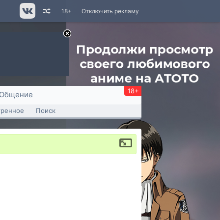
18+
Отключить рекламу
18+
Общение
тренное
Поиск