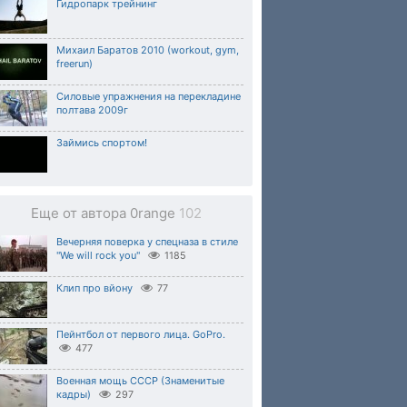
Гидропарк трейнинг
Михаил Баратов 2010 (workout, gym,
freerun)
Силовые упражнения на перекладине
полтава 2009г
Займись спортом!
Еще от автора 0range
102
Вечерняя поверка у спецназа в стиле
"We will rock you"
1185
Клип про вйону
77
Пейнтбол от первого лица. GoPro.
477
Военная мощь СССР (Знаменитые
кадры)
297