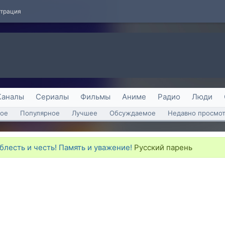
страция
Каналы
Сериалы
Фильмы
Аниме
Радио
Люди
ое
Популярное
Лучшее
Обсуждаемое
Недавно просмо
блесть и честь! Память и уважение!
Русский парень