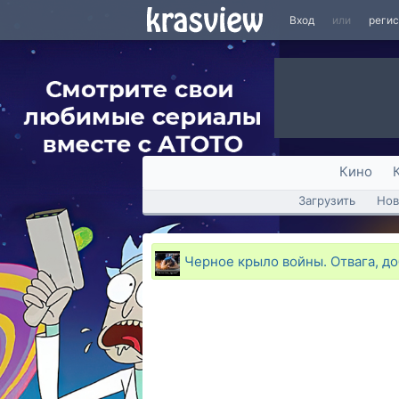
Вход
или
реги
Кино
Загрузить
Нов
Черное крыло войны. Отвага, до