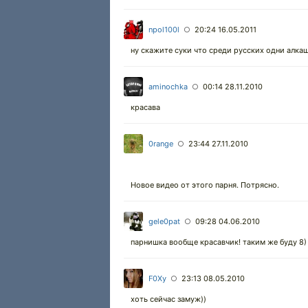
npol100l
20:24 16.05.2011
○
ну скажите суки что среди русских одни алкаш
aminochka
00:14 28.11.2010
○
красава
0range
23:44 27.11.2010
○
Новое видео от этого парня. Потрясно.
gele0pat
09:28 04.06.2010
○
парнишка вообще красавчик! таким же буду 8) 
F0Xy
23:13 08.05.2010
○
хоть сейчас замуж))