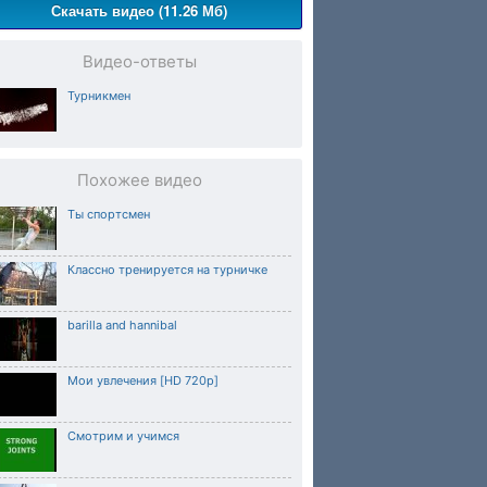
Скачать видео (11.26 Мб)
Видео-ответы
Турникмен
Похожее видео
Ты спортсмен
Классно тренируется на турничке
barilla and hannibal
Мои увлечения [HD 720p]
Смотрим и учимся