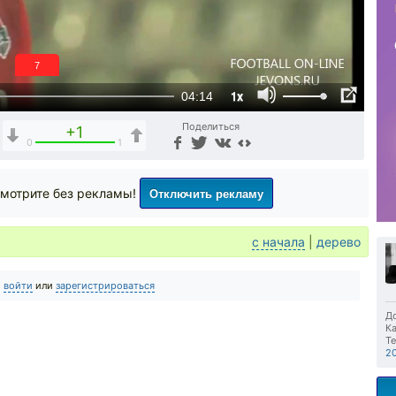
6
1x
04:14
Поделиться
+1
0
1
Отключить рекламу
мотрите без рекламы!
с начала
|
дерево
о
войти
или
зарегистрироваться
До
Ка
Те
2