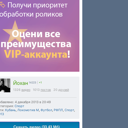
Йохан
14223
|
+1
1326
видео
1013
постов
20
друзей
бавлено: 4 декабря 2013 в 20:49
тегория:
Спорт
ги:
Кубань
,
Локомотив М
,
Футбол
,
РФПЛ
,
Спорт
,
013
Скачать видео (33.43 Мб)