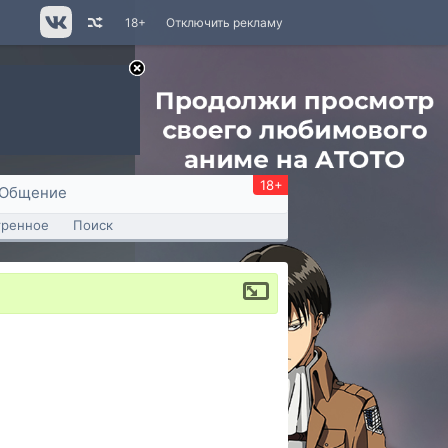
18+
Отключить рекламу
18+
Общение
тренное
Поиск