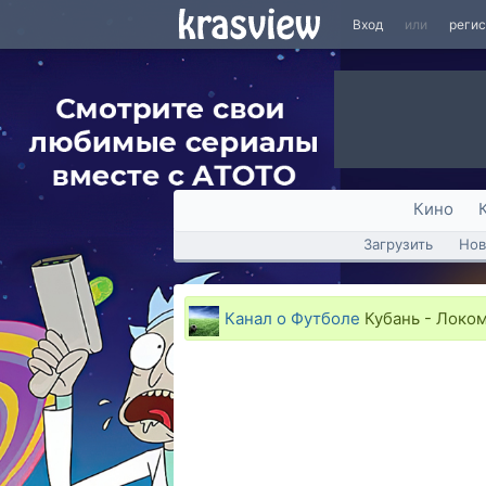
Вход
или
реги
Кино
Загрузить
Нов
Канал о Футболе
Кубань - Локом