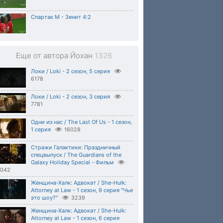
Спартак М - Зенит 4:2
Еще от автора Йохан
1326
Локи / Loki - 2 сезон, 5 серия
6178
Локи / Loki - 2 сезон, 3 серия
7781
Одни из нас / The Last Of Us - 1 сезон,
1 серия
16028
Стражи Галактики: Праздничный
спецвыпуск / The Guardians of the
Galaxy Holiday Special - Фильм
0042
Женщина-Халк: Адвокат / She-Hulk:
Attorney at Law - 1 сезон, 9 серия "Чье
это шоу?"
3239
Женщина-Халк: Адвокат / She-Hulk:
Attorney at Law - 1 сезон, 6 серия