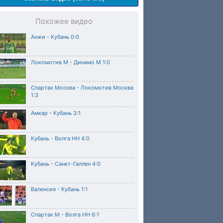
Похожее видео
Анжи - Кубань 0:0
Локомотив М - Динамо М 1:0
Спартак Москва - Локомотив Москва
1:3
Амкар - Кубань 3:1
Кубань - Волга НН 4:0
Кубань - Санкт-Галлен 4:0
Валенсия - Кубань 1:1
Спартак М - Волга НН 6:1