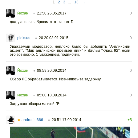
1
2
3
...
13
→
Йохан
21:50 26.05.2017
0
○
даа, давно я забросил этот канал :D
pleksus
20:20 08.01.2015
0
○
Уважаемый модератор, неплохо было бы добавить "Английский
акцент", "Мир английской премьер лиги" и фильм "Класс`92", если
это возможно. С уважением, подписчик.
Йохан
08:59 20.09.2014
0
○
Обзор ЛЕ обрабатывается. Извиняюсь за задержку
Йохан
05:00 18.09.2014
0
○
Загружаю обзоры матчей ЛЧ
★
andronio666
20:51 17.09.2014
+5
○