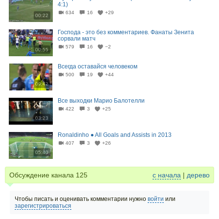
4:1)
634
16
+29
00:22
Господа - это без комментариев. Фанаты Зенита
сорвали матч
579
16
−2
00:55
Всегда оставайся человеком
500
19
+44
09:42
Все выходки Марио Балотелли
422
3
+25
03:23
Ronaldinho ● All Goals and Assists in 2013
407
3
+26
05:40
Обсуждение канала
125
с начала
|
дерево
Чтобы писать и оценивать комментарии нужно
войти
или
зарегистрироваться