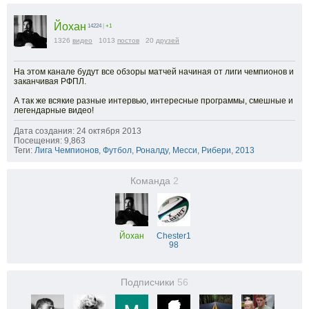
Йохан
14224
|
+1
1326
видео
1013
постов
20
друзей
На этом канале будут все обзоры матчей начиная от лиги чемпионов и
заканчивая РФПЛ.
А так же всякие разные интервью, интересные программы, смешные и
легендарные видео!
Дата создания: 24 октября 2013
Посещения: 9,863
Теги:
Лига Чемпионов
,
Футбол
,
Роналду
,
Месси
,
Рибери
,
2013
Команда
2
Йохан
Chester1
98
Подписчики
56