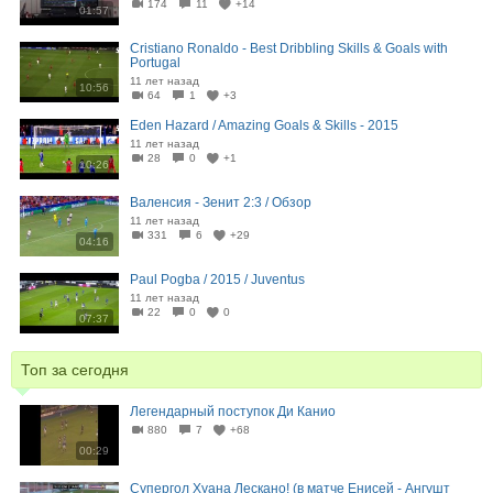
174
11
+14
01:57
Cristiano Ronaldo - Best Dribbling Skills & Goals with
Portugal
11 лет назад
10:56
64
1
+3
Eden Hazard / Amazing Goals & Skills - 2015
11 лет назад
28
0
+1
10:26
Валенсия - Зенит 2:3 / Обзор
11 лет назад
331
6
+29
04:16
Paul Pogba / 2015 / Juventus
11 лет назад
22
0
0
07:37
Топ за сегодня
Легендарный поступок Ди Канио
880
7
+68
00:29
Супергол Хуана Лескано! (в матче Енисей - Ангушт