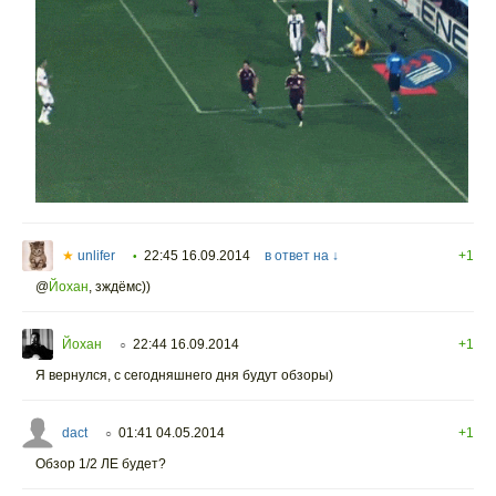
★
unlifer
22:45 16.09.2014
в ответ на ↓
+1
•
@
Йохан
,
зждёмс))
Йохан
22:44 16.09.2014
+1
○
Я вернулся, с сегодняшнего дня будут обзоры)
dact
01:41 04.05.2014
+1
○
Обзор 1/2 ЛЕ будет?