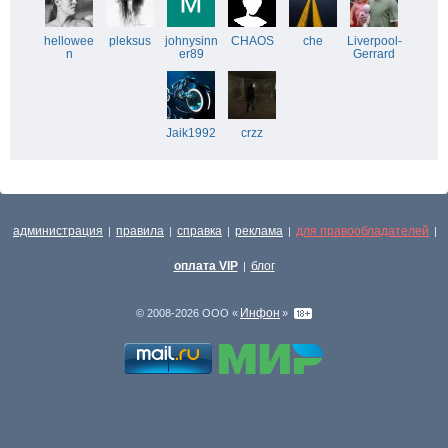
hellowee
pleksus
johnysinn
CHAOS
che
Liverpool-
n
er89
Gerrard
Jaik1992
crzz
администрация
правила
справка
реклама
для правообладателей
|
|
|
|
|
оплата VIP
блог
|
Инфон
© 2008-2026 ООО «
»