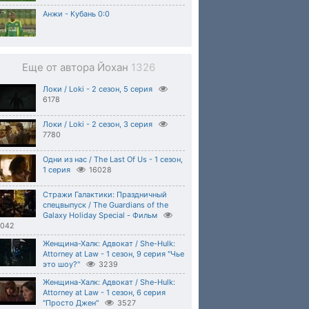
Анжи - Кубань 0:0
Еще от автора Йохан
1326
Локи / Loki - 2 сезон, 5 серия
6178
Локи / Loki - 2 сезон, 3 серия
7780
Одни из нас / The Last Of Us - 1 сезон,
1 серия
16028
Стражи Галактики: Праздничный
спецвыпуск / The Guardians of the
Galaxy Holiday Special - Фильм
0042
Женщина-Халк: Адвокат / She-Hulk:
Attorney at Law - 1 сезон, 9 серия "Чье
это шоу?"
3239
Женщина-Халк: Адвокат / She-Hulk:
Attorney at Law - 1 сезон, 6 серия
"Просто Джен"
3527