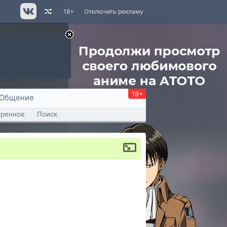
18+
Отключить рекламу
18+
Общение
тренное
Поиск