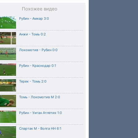
Похожее видео
Рубин - Амкар 3:0
Анжи - Томь 0:2
Локомотив - Рубин 0:0
Рубин - Краснодар 0:1
Терек - Томь 2:0
Томь - Локомотив М 2:0
Рубин - Уиган Атлетик 1:0
Спартак М - Волга НН 6:1