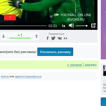
6
1x
02:21
Поделиться
+1
0
1
Отключить рекламу
мотрите без рекламы!
с начала
|
дерево
о
войти
или
зарегистрироваться
До
Ка
Те