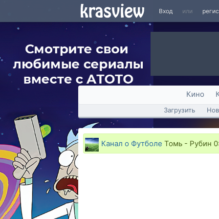
Вход
или
реги
Кино
Загрузить
Нов
Канал о Футболе
Томь - Рубин 0