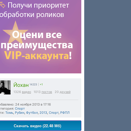
Йохан
14223
|
+1
1326
видео
1013
постов
20
друзей
бавлено: 24 ноября 2013 в 17:16
тегория:
Спорт
ги:
Томь
,
Рубин
,
Футбол
,
2013
,
Спорт
,
РФПЛ
Скачать видео (22.48 Мб)