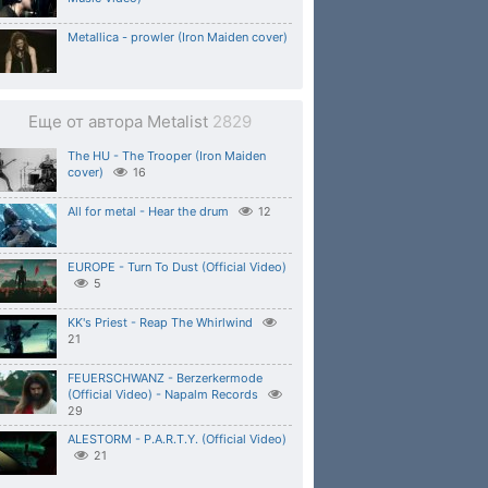
Metallica - prowler (Iron Maiden cover)
Еще от автора Metalist
2829
The HU - The Trooper (Iron Maiden
cover)
16
All for metal - Hear the drum
12
EUROPE - Turn To Dust (Official Video)
5
KK's Priest - Reap The Whirlwind
21
FEUERSCHWANZ - Berzerkermode
(Official Video) - Napalm Records
29
ALESTORM - P.A.R.T.Y. (Official Video)
21