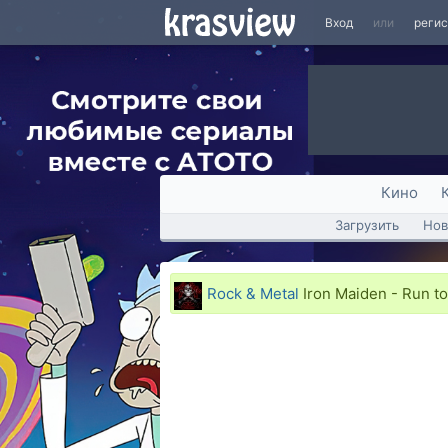
Вход
или
реги
Кино
Загрузить
Нов
Rock & Metal
Iron Maiden - Run to 