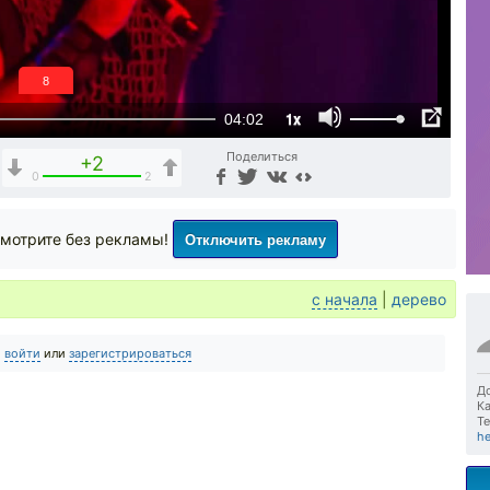
7
1x
04:02
Поделиться
+2
0
2
Отключить рекламу
мотрите без рекламы!
с начала
|
дерево
о
войти
или
зарегистрироваться
До
Ка
Те
he