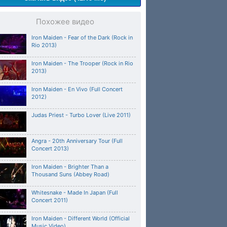
Похожее видео
Iron Maiden - Fear of the Dark (Rock in
Rio 2013)
Iron Maiden - The Trooper (Rock in Rio
2013)
Iron Maiden - En Vivo (Full Concert
2012)
Judas Priest - Turbo Lover (Live 2011)
Angra - 20th Anniversary Tour (Full
Concert 2013)
Iron Maiden - Brighter Than a
Thousand Suns (Abbey Road)
Whitesnake - Made In Japan (Full
Concert 2011)
Iron Maiden - Different World (Official
Music Video)