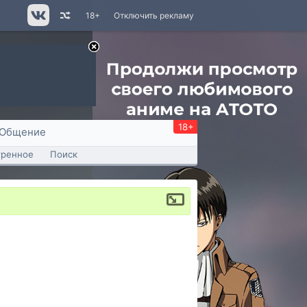
18+
Отключить рекламу
18+
Общение
тренное
Поиск