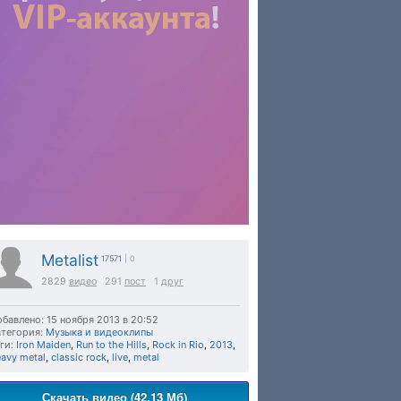
Metalist
17571
| 0
2829
видео
291
пост
1
друг
бавлено: 15 ноября 2013 в 20:52
тегория:
Музыка и видеоклипы
ги:
Iron Maiden
,
Run to the Hills
,
Rock in Rio
,
2013
,
avy metal
,
classic rock
,
live
,
metal
Скачать видео (42.13 Мб)