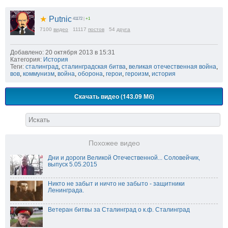
★
Putnic
41172
|
+1
7100
видео
11117
постов
54
друга
Добавлено: 20 октября 2013 в 15:31
Категория:
История
Теги:
сталинград
,
сталинградская битва
,
великая отечественная война
,
вов
,
коммунизм
,
война
,
оборона
,
герои
,
героизм
,
история
Скачать видео (143.09 Мб)
Похожее видео
Дни и дороги Великой Отечественной... Соловейчик,
выпуск 5.05.2015
Никто не забыт и ничто не забыто - защитники
Ленинграда.
Ветеран битвы за Сталинград о к.ф. Сталинград