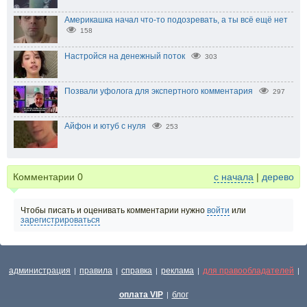
Америкашка начал что-то подозревать, а ты всё ещё нет
158
Настройся на денежный поток
303
Позвали уфолога для экспертного комментария
297
Айфон и ютуб с нуля
253
Комментарии
0
с начала
|
дерево
Чтобы писать и оценивать комментарии нужно
войти
или
зарегистрироваться
администрация
правила
справка
реклама
для правообладателей
|
|
|
|
|
оплата VIP
блог
|