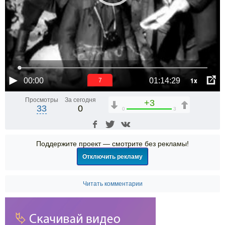
1x
00:00
01:14:29
6
Просмотры
За сегодня
+3
33
0
0
3
Поддержите проект — смотрите без рекламы!
Отключить рекламу
Читать комментарии