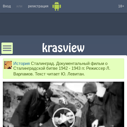
Вход
или
регистрация
18+
История
Сталинград. Документальный фильм о
Сталинградской битве 1942 - 1943 гг. Режиссер Л.
Варламов. Текст читает Ю. Левитан.