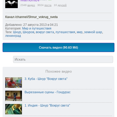
2348
видео
3024
поста
10
друзей
Канал /channel/Shnur_vokrug_sveta
Добавлено: 27 августа 2013 в 04:21
Категория:
Мир и путешествия
Теги:
Шнур
,
Шнуров
,
вокруг света
,
путешествия
,
мир
,
земной шар
,
ленинград
Скачать видео (90.63 Мб)
Похожее видео
3. Куба - Шнур "Вокруг света"
Вырезанные сцены - Гондурас
1. Индия - Шнур "Вокруг света"