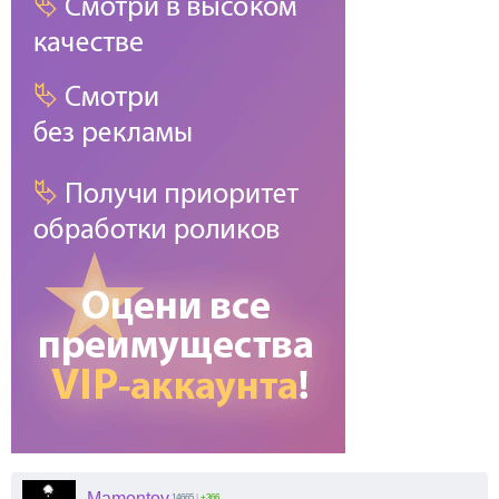
Mamontov
14665
|
+366