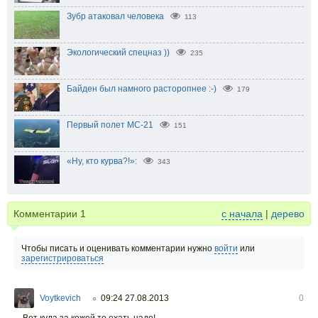
Зубр атаковал человека
113
Экологический спецназ ))
235
Байден был намного расторопнее :-)
179
Первый полет МС-21
151
«Ну, кто курва?!»:
343
Комментарии
1
с начала
|
дерево
Чтобы писать и оценивать комментарии нужно
войти
или
зарегистрироваться
Voytkevich
09:24 27.08.2013
0
○
Вот куда за кожей то ехать надо!