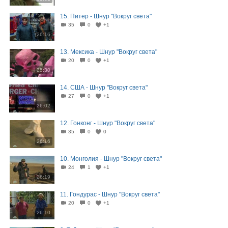
15. Питер - Шнур "Вокруг света"
35
0
+1
26:16
13. Мексика - Шнур "Вокруг света"
20
0
+1
25:30
14. США - Шнур "Вокруг света"
27
0
+1
26:02
12. Гонконг - Шнур "Вокруг света"
35
0
0
26:16
10. Монголия - Шнур "Вокруг света"
24
1
+1
26:19
11. Гондурас - Шнур "Вокруг света"
20
0
+1
26:10