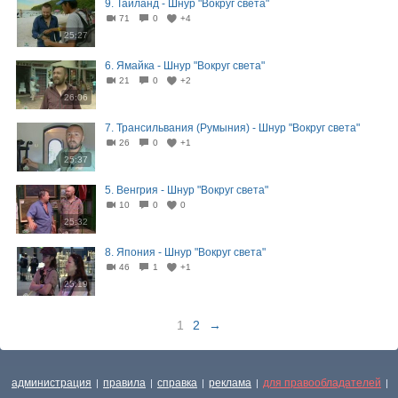
9. Тайланд - Шнур "Вокруг света"
71
0
+4
25:27
6. Ямайка - Шнур "Вокруг света"
21
0
+2
26:06
7. Трансильвания (Румыния) - Шнур "Вокруг света"
26
0
+1
25:37
5. Венгрия - Шнур "Вокруг света"
10
0
0
25:32
8. Япония - Шнур "Вокруг света"
46
1
+1
25:19
1
2
→
администрация
правила
справка
реклама
для правообладателей
|
|
|
|
|