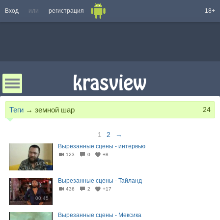
Вход
или
регистрация
18+
Теги
→
земной шар
24
1
2
→
Вырезанные сцены - интервью
123
0
+8
04:53
Вырезанные сцены - Тайланд
436
2
+17
00:45
Вырезанные сцены - Мексика