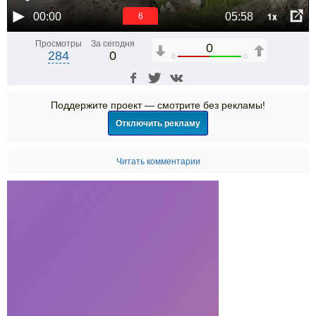
1x
00:00
05:58
5
Просмотры
За сегодня
0
284
0
0
0
Поддержите проект — смотрите без рекламы!
Отключить рекламу
Читать комментарии