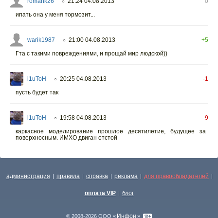
romank26
21:24 04.08.2013
0
○
ипать она у меня тормозит...
warik1987
21:00 04.08.2013
+5
○
Гта с такими повреждениями, и прощай мир людской))
i1uToH
20:25 04.08.2013
-1
○
пусть будет так
i1uToH
19:58 04.08.2013
-9
○
каркасное моделирование прошлое десятилетие, будущее за
поверхносным. ИМХО двиган отстой
администрация
правила
справка
реклама
для правообладателей
|
|
|
|
|
оплата VIP
блог
|
Инфон
© 2008-2026 ООО «
»