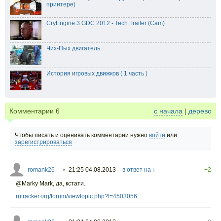
принтере)
CryEngine 3 GDC 2012 - Tech Trailer (Cam)
Чих-Пых двигатель
История игровых движков ( 1 часть )
Комментарии
6
с начала
|
дерево
Чтобы писать и оценивать комментарии нужно
войти
или
зарегистрироваться
romank26
21:25 04.08.2013
в ответ на ↓
+2
○
@Marky Mark, да, кстати.
rutracker.org/forum/viewtopic.php?t=4503056