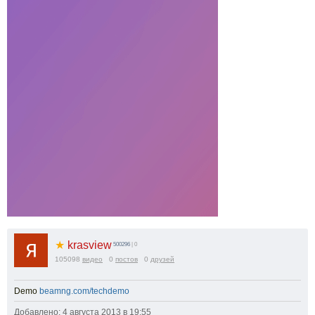
★
krasview
500296
| 0
105098
видео
0
постов
0
друзей
Demo
beamng.com/techdemo
Добавлено: 4 августа 2013 в 19:55