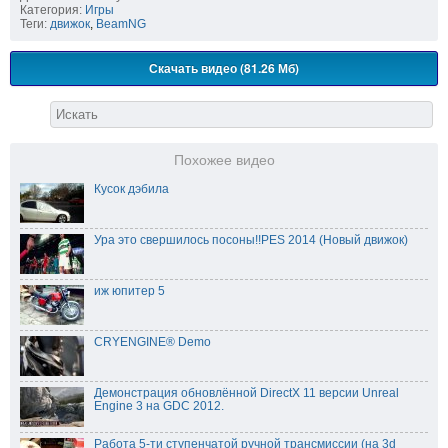
Категория:
Игры
Теги:
движок
,
BeamNG
Скачать видео (81.26 Мб)
Похожее видео
Кусок дэбила
Ура это свершилось посоны!!PES 2014 (Новый движок)
иж юпитер 5
CRYENGINE® Demo
Демонстрация обновлённой DirectX 11 версии Unreal
Engine 3 на GDC 2012.
Работа 5-ти ступенчатой ручной трансмиссии (на 3d