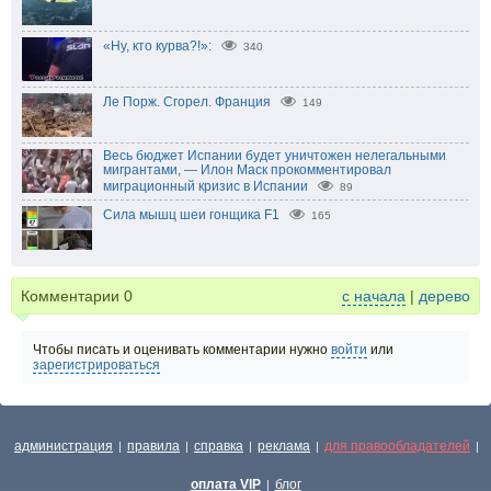
«Ну, кто курва?!»:
340
Ле Порж. Сгорел. Франция
149
Весь бюджет Испании будет уничтожен нелегальными
мигрантами, — Илон Маск прокомментировал
миграционный кризис в Испании
89
Сила мышц шеи гонщика F1
165
Комментарии
0
с начала
|
дерево
Чтобы писать и оценивать комментарии нужно
войти
или
зарегистрироваться
администрация
правила
справка
реклама
для правообладателей
|
|
|
|
|
оплата VIP
блог
|