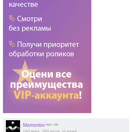
Mamontov
14622
|
+308
2345
видео
2965
постов
10
друзей