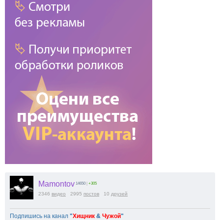
Mamontov
14650
|
+305
2346
видео
2995
постов
10
друзей
Подпишись на канал
"
Хищник
&
Чужой
"