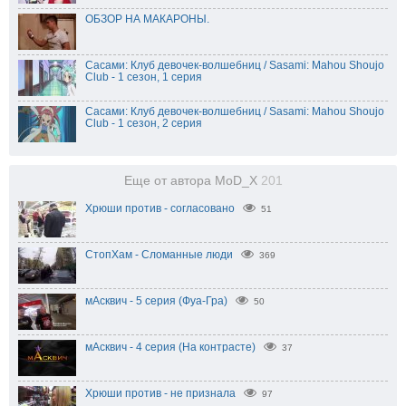
ОБЗОР НА МАКАРОНЫ.
Сасами: Клуб девочек-волшебниц / Sasami: Mahou Shoujo
Club - 1 сезон, 1 серия
Сасами: Клуб девочек-волшебниц / Sasami: Mahou Shoujo
Club - 1 сезон, 2 серия
Еще от автора MoD_X
201
Хрюши против - согласовано
51
СтопХам - Сломанные люди
369
мАсквич - 5 серия (Фуа-Гра)
50
мАсквич - 4 серия (На контрасте)
37
Хрюши против - не признала
97