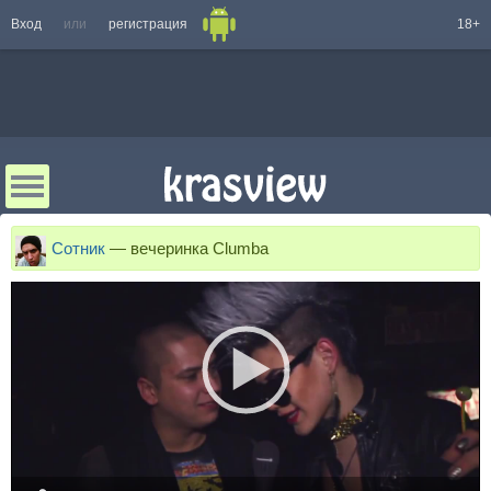
Вход
или
регистрация
18+
Сотник
—
вечеринка Clumba