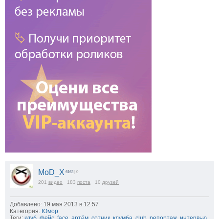
MoD_X
6163
| 0
201
видео
183
поста
10
друзей
Добавлено: 19 мая 2013 в 12:57
Категория:
Юмор
Теги:
клуб
,
фейс
,
face
,
артём
,
сотник
,
клумба
,
club
,
репортаж
,
интервью