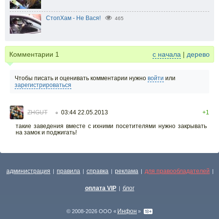
СтопХам - Не Вася!
465
Комментарии
1
с начала
|
дерево
Чтобы писать и оценивать комментарии нужно
войти
или
зарегистрироваться
ZHGUT
03:44 22.05.2013
+1
○
такие заведения вместе с ихними посетителями нужно закрывать
на замок и поджигать!
администрация
правила
справка
реклама
для правообладателей
|
|
|
|
|
оплата VIP
блог
|
Инфон
© 2008-2026 ООО «
»