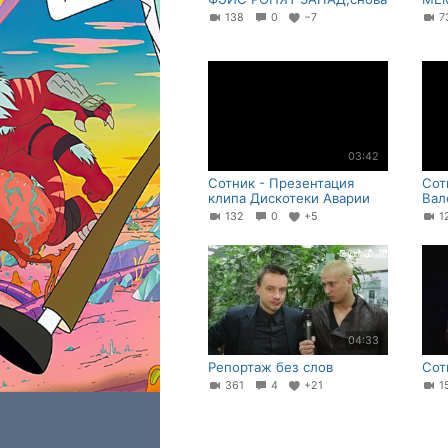
138
0
−7
7
03:42
Сотник - Презентация
Сот
клипа Дискотеки Аварии
Вал
132
0
+5
1
04:33
Репортаж без слов
Сот
361
4
+21
1