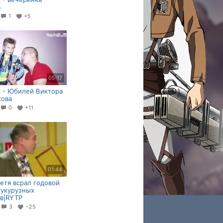
a
1
+5
05:17
 - Юбилей Виктора
кова
0
+11
01:44
етя всрал годовой
кукурузных
в|RYTP
9
3
−25