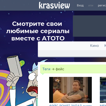
Вход
или
реги
Кино
Теги
→
фейс
00:45
ФЭЙС РОНЯТ ЗАПАД,снова
МЕМ