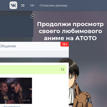
18+
Отключить рекламу
18+
Общение
12
06:46
 - вечеринка