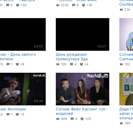
Clumb
31
5
+30
1230
9
+18
214
04:50
03:27
ник - День святого
День рождения
Сотник
ентина
промоутера Эда
Салты
25
1
+8
139
4
+4
132
04:34
04:50
ник Хеллоуин
Cотник Фейс Кастинг топ-
Дядя П
моделей
запас 
52
1
+4
хлопье
309
4
+20
79