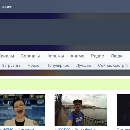
страция
Каналы
Сериалы
Фильмы
Аниме
Радио
Люди
Загрузить
Новое
Популярное
Лучшее
Сейчас смотрят
01:12
06:28
 ФЕЙС - 1 выпуск
+100500 - Эпик Фейс
Сотник