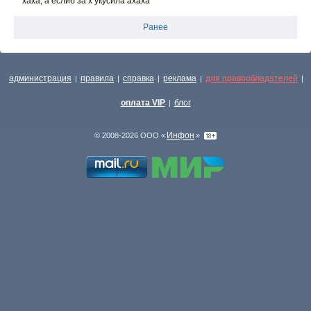
хаха, а еслиб за х укусила ахаха
Ранее
администрация
правила
справка
реклама
для правообладателей
|
|
|
|
|
оплата VIP
блог
|
Инфон
© 2008-2026 ООО «
»