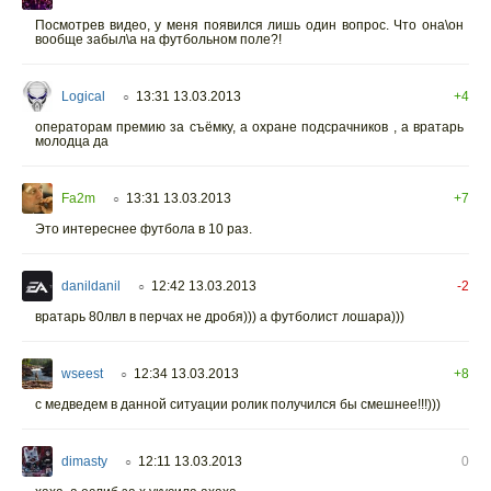
Посмотрев видео, у меня появился лишь один вопрос. Что она\он
вообще забыл\а на футбольном поле?!
Logical
13:31 13.03.2013
+4
○
операторам премию за съёмку, а охране подсрачников , а вратарь
молодца да
Fa2m
13:31 13.03.2013
+7
○
Это интереснее футбола в 10 раз.
danildanil
12:42 13.03.2013
-2
○
вратарь 80лвл в перчах не дробя))) а футболист лошара)))
wseest
12:34 13.03.2013
+8
○
с медведем в данной ситуации ролик получился бы смешнее!!!)))
dimasty
12:11 13.03.2013
0
○