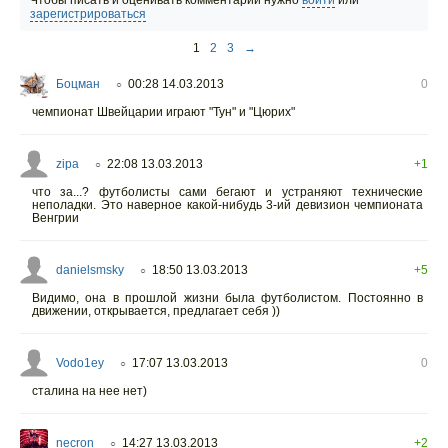
зарегистрироваться
1
2
3
→
Боцман
00:28 14.03.2013
0
○
чемпионат Швейцарии играют "Тун" и "Цюрих"
zipa
22:08 13.03.2013
+1
○
что за...? футболисты сами бегают и устраняют технические
неполадки. Это наверное какой-нибудь 3-ий девизион чемпионата
Венгрии
danielsmsky
18:50 13.03.2013
+5
○
Видимо, она в прошлой жизни была футболистом. Постоянно в
движении, открывается, предлагает себя ))
Vodo1ey
17:07 13.03.2013
0
○
сталина на нее нет)
necron
14:27 13.03.2013
+2
○