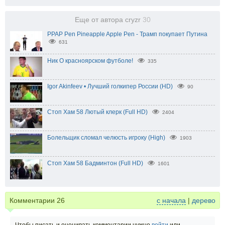
Еще от автора cryzr
30
PPAP Pen Pineapple Apple Pen - Трамп покупает Путина
631
Ник О красноярском футболе!
335
Igor Akinfeev • Лучший голкипер России (HD)
90
Стоп Хам 58 Лютый клерк (Full HD)
2404
Болельщик сломал челюсть игроку (High)
1903
Стоп Хам 58 Бадминтон (Full HD)
1601
Комментарии
26
с начала
|
дерево
Чтобы писать и оценивать комментарии нужно
войти
или