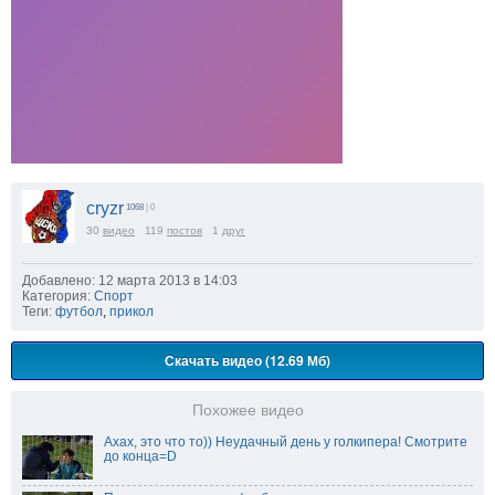
cryzr
1068
| 0
30
видео
119
постов
1
друг
Добавлено: 12 марта 2013 в 14:03
Категория:
Спорт
Теги:
футбол
,
прикол
Скачать видео (12.69 Мб)
Похожее видео
Ахах, это что то)) Неудачный день у голкипера! Смотрите
до конца=D