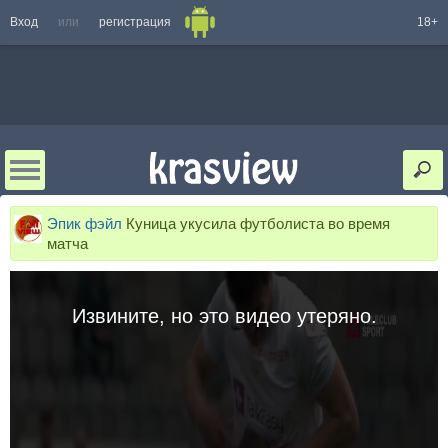
Вход
или
регистрация
18+
Эпик фэйл
Куница укусила футболиста во время
матча
Извините, но это видео утеряно.