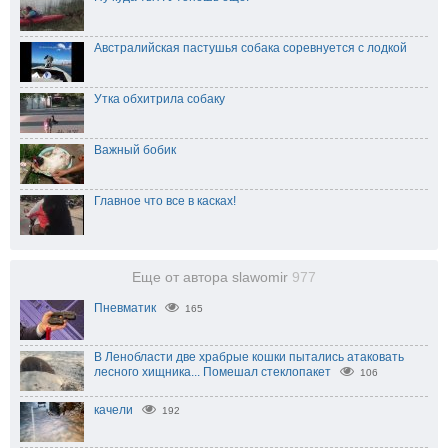
Австралийская пастушья собака соревнуется с лодкой
Утка обхитрила собаку
Важный бобик
Главное что все в касках!
Еще от автора slawomir
977
Пневматик
165
В Ленобласти две храбрые кошки пытались атаковать
лесного хищника... Помешал стеклопакет⁠
106
качели
192