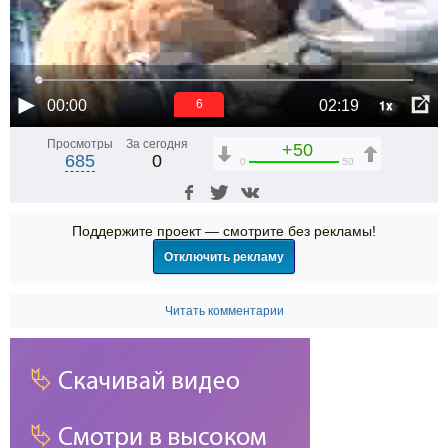
1x
00:00
02:19
6
Просмотры
За сегодня
+50
685
0
0
50
Поддержите проект — смотрите без рекламы!
Отключить рекламу
Читать комментарии