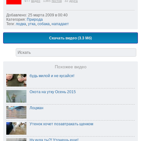
977
видео
1365
постов
32
друга
Добавлено: 25 марта 2009 в 00:40
Категория:
Природа
Теги:
лодка
,
утка
,
собака
,
нападает
Скачать видео (3.3 Мб)
Похожее видео
будь милой и не кусайся!
Охота на утку Осень 2015
Лоцман
Утенок хочет позавтракать щенком
Ну куда ты?! Утонешь еще!