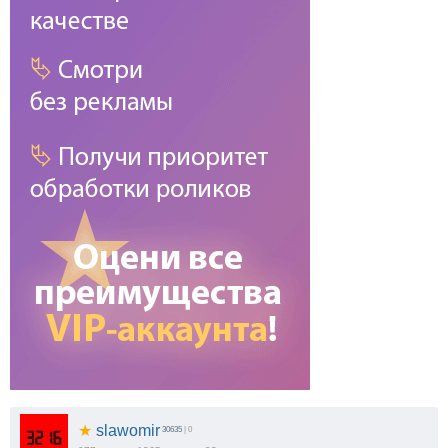
★
slawomir
30635
| 0