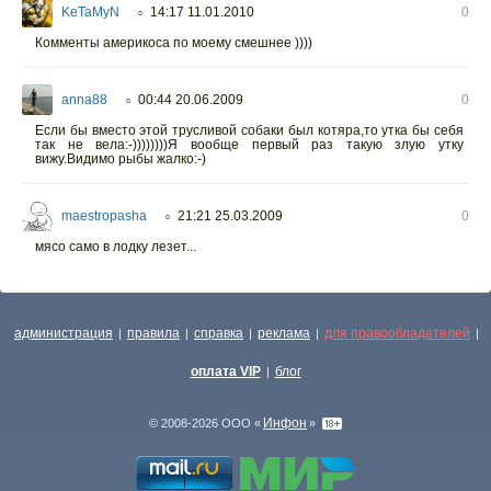
KeTaMyN
14:17 11.01.2010
0
○
Комменты америкоса по моему смешнее ))))
anna88
00:44 20.06.2009
0
○
Если бы вместо этой трусливой собаки был котяра,то утка бы себя
так не вела:-))))))))Я вообще первый раз такую злую утку
вижу.Видимо рыбы жалко:-)
maestropasha
21:21 25.03.2009
0
○
мясо само в лодку лезет...
администрация
правила
справка
реклама
для правообладателей
|
|
|
|
|
оплата VIP
блог
|
Инфон
© 2008-2026 ООО «
»