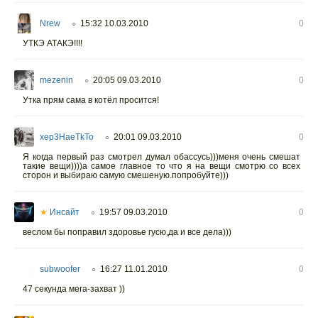
Nrew
15:32 10.03.2010
0
○
УТКЭ АТАКЭ!!!!
mezenin
20:05 09.03.2010
0
○
Утка прям сама в котёл просится!
xep3HaeTkTo
20:01 09.03.2010
0
○
Я когда первый раз смотрел думал обассусь)))меня очень смешат
такие вещи))))а самое главное то что я на вещи смотрю со всех
сторон и выбираю самую смешеную.попробуйте)))
★
Инсайт
19:57 09.03.2010
0
○
веслом бы поправил здоровье гусю,да и все дела)))
subwoofer
16:27 11.01.2010
0
○
47 секунда мега-захват ))