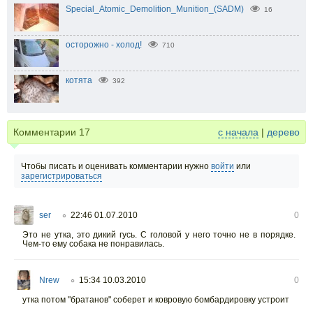
Special_Atomic_Demolition_Munition_(SADM)
16
осторожно - холод!
710
котята
392
Комментарии
17
с начала
|
дерево
Чтобы писать и оценивать комментарии нужно
войти
или
зарегистрироваться
ser
22:46 01.07.2010
0
○
Это не утка, это дикий гусь. С головой у него точно не в порядке.
Чем-то ему собака не понравилась.
Nrew
15:34 10.03.2010
0
○
утка потом "братанов" соберет и ковровую бомбардировку устроит