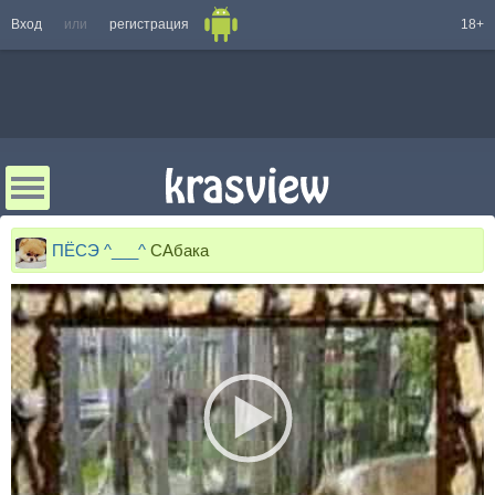
Вход
или
регистрация
18+
ПЁСЭ ^___^
САбака