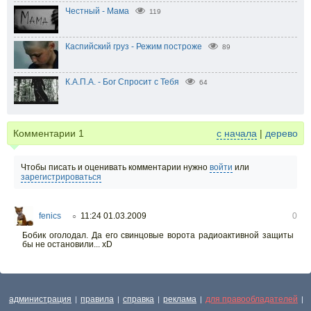
Честный - Мама
119
Каспийский груз - Режим построже
89
К.А.П.А. - Бог Спросит с Тебя
64
Комментарии
1
с начала
|
дерево
Чтобы писать и оценивать комментарии нужно
войти
или
зарегистрироваться
fenics
11:24 01.03.2009
0
○
Бобик оголодал. Да его свинцовые ворота радиоактивной защиты
бы не остановили... xD
администрация
правила
справка
реклама
для правообладателей
|
|
|
|
|