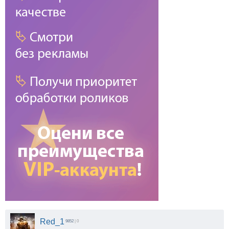
Red_1
9852
| 0