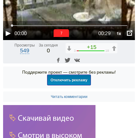
1x
00:00
00:29
6
Просмотры
За сегодня
+15
549
0
3
18
Поддержите проект — смотрите без рекламы!
Отключить рекламу
Читать комментарии