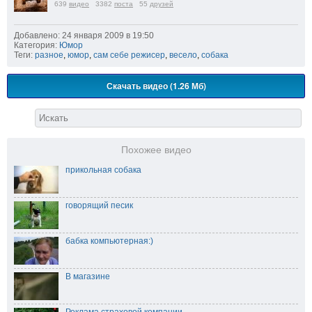
639
видео
3382
поста
55
друзей
Добавлено: 24 января 2009 в 19:50
Категория:
Юмор
Теги:
разное
,
юмор
,
сам себе режисер
,
весело
,
собака
Скачать видео (1.26 Мб)
Похожее видео
прикольная собака
говорящий песик
бабка компьютерная:)
В магазине