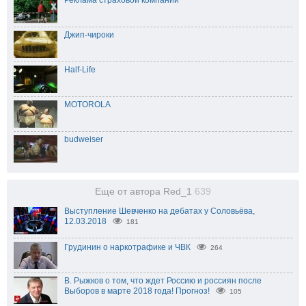
Реклама страховой компании
Джип-чироки
Half-Life
MOTOROLA
budweiser
Еще от автора Red_1
639
Выступление Шевченко на дебатах у Соловьёва,
12.03.2018
181
Грудинин о наркотрафике и ЧВК
264
В. Рыжков о том, что ждет Россию и россиян после
Выборов в марте 2018 года! Прогноз!
105