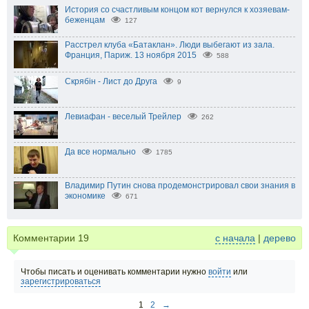
История со счастливым концом кот вернулся к хозяевам-
беженцам
127
Расстрел клуба «Батаклан». Люди выбегают из зала.
Франция, Париж. 13 ноября 2015
588
Скрябін - Лист до Друга
9
Левиафан - веселый Трейлер
262
Да все нормально
1785
Владимир Путин снова продемонстрировал свои знания в
экономике
671
Комментарии
19
с начала
|
дерево
Чтобы писать и оценивать комментарии нужно
войти
или
зарегистрироваться
1
2
→