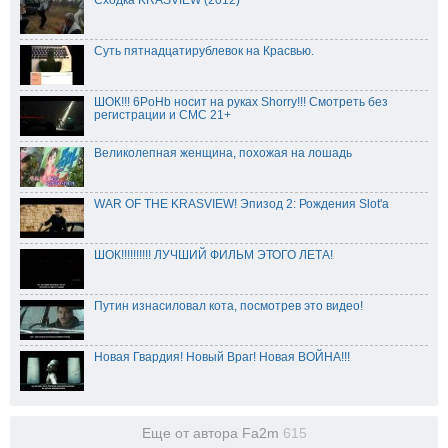
Суть пятнадцатирублевок на Красвью.
ШОК!!! 6PoHb носит на руках Shorry!!! Смотреть без
регистрации и СМС 21+
Великолепная женщина, похожая на лошадь
WAR OF THE KRASVIEW! Эпизод 2: Рождения Slot'a
ШОК!!!!!!!!!! ЛУЧШИЙ ФИЛЬМ ЭТОГО ЛЕТА!
Путин изнасиловал кота, посмотрев это видео!
Новая Гвардия! Новый Враг! Новая ВОЙНА!!!
Еще от автора Fa2m
615