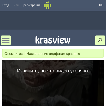
Вход
или
регистрация
18+
Опомнитесь! Наставление олдфагам красвью
Извините, но это видео утеряно.