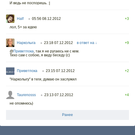
И ведь не поспоришь. :|
Half
05:56 08.12.2012
+3
○
лол, 5+ за идею
Нарколыга
23:18 07.12.2012
в ответ на ↓
+9
○
@
Приветпока
,
так я не ругаюсь ни с кем.
Тихо сам с собою, я виду беседу (с)
Приветпока
23:15 07.12.2012
+2
○
"Нарколыгу" в теги, думаю он заслужил
Taurenosss
23:13 07.12.2012
+4
○
не опомнюсь)
Ранее