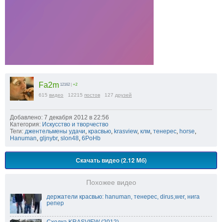
Fa2m
12162
|
+2
615
видео
12215
постов
127
друзей
Добавлено: 7 декабря 2012 в 22:56
Категория:
Искусство и творчество
Теги:
джентельмены удачи
,
красвью
,
krasview
,
клм
,
тенерес
,
horse
,
Hanuman
,
gljnybr
,
slon48
,
6PoHb
Скачать видео (2.12 Мб)
Похожее видео
держатели красвью: hanuman, тенерес, dirus,wer, нига
репер
Сходка KRASVIEW (2012)