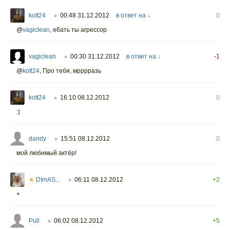
kott24
00:48 31.12.2012
в ответ на ↓
0
○
@
vagiclean
,
е6ать ты агрессор
vagiclean
00:30 31.12.2012
в ответ на ↓
-1
○
@
kott24
,
Про тебя, мрррразь
kott24
16:10 08.12.2012
0
○
:)
dandy
15:51 08.12.2012
0
○
мой любимый актёр!
★
DImAS...
06:11 08.12.2012
+2
○
+
Pull
06:02 08.12.2012
+5
○