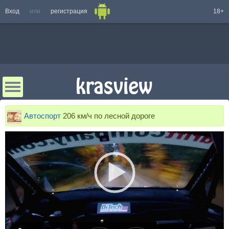
Вход
или
регистрация
18+
Автоспорт
206 км/ч по лесной дороге