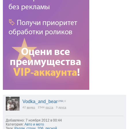
Vodka_and_bear
2708
| 0
42
видео
1544
поста
3
друга
Добавлено: 7 ноября 2012 в 00:44
Категория:
Авто и мото
Теги:
Ралли
,
страх
,
206
,
лесной