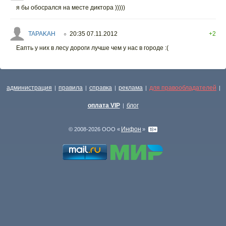
я бы обосрался на месте диктора )))))
TAPAKAH
20:35 07.11.2012
+2
○
Еапть у них в лесу дороги лучше чем у нас в городе :(
администрация
правила
справка
реклама
для правообладателей
|
|
|
|
|
оплата VIP
блог
|
Инфон
© 2008-2026 ООО «
»