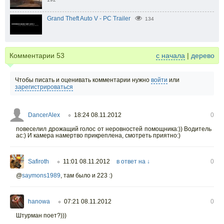
Grand Theft Auto V - PC Trailer
134
Комментарии
53
с начала
|
дерево
Чтобы писать и оценивать комментарии нужно
войти
или
зарегистрироваться
DancerAlex
18:24 08.11.2012
0
○
повеселил дрожащий голос от неровностей помощника:)) Водитель
ас:) И камера намертво прикреплена, смотреть приятно:)
Safiroth
11:01 08.11.2012
в ответ на ↓
0
○
@
saymons1989
,
там было и 223 :)
hanowa
07:21 08.11.2012
0
○
Штурман поет?)))