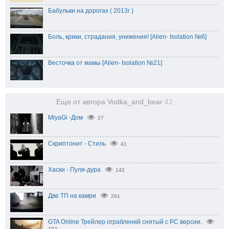
Бабульки на дорогах ( 2013г )
Боль, крики, страдания, унижения! [Alien- Isolation №6]
Весточка от мамы [Alien- Isolation №21]
Еще от автора Vodka_and_bear
42
MiyaGi -Дом
27
Скриптонит - Стиль
41
Хаски - Пуля-дура
142
Две ТП на камри
261
GTA Online Трейлер ограблений снятый с PC версии.
192