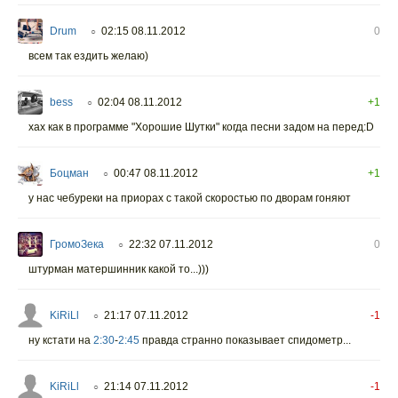
Drum
02:15 08.11.2012
0
○
всем так ездить желаю)
bess
02:04 08.11.2012
+1
○
хах как в программе "Хорошие Шутки" когда песни задом на перед:D
Боцман
00:47 08.11.2012
+1
○
у нас чебуреки на приорах с такой скоростью по дворам гоняют
ГромоЗека
22:32 07.11.2012
0
○
штурман матершинник какой то...)))
KiRiLl
21:17 07.11.2012
-1
○
ну кстати на
2:30
-
2:45
правда странно показывает спидометр...
KiRiLl
21:14 07.11.2012
-1
○