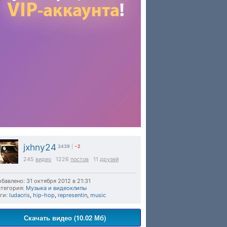
jxhny24
3439
|
−2
245
видео
1226
постов
11
друзей
бавлено: 31 октября 2012 в 21:31
тегория:
Музыка и видеоклипы
ги:
ludacris
,
hip-hop
,
representin
,
music
Скачать видео (10.02 Мб)