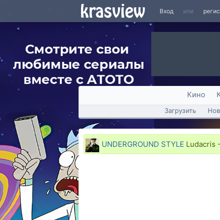
Вход
или
реги
Кино
Загрузить
Нов
UNDERGROUND STYLE
Ludacris -