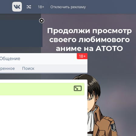
18+
Отключить рекламу
18+
Общение
тренное
Поиск