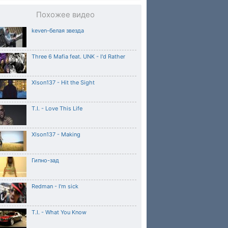
Похожее видео
keven-белая звезда
Three 6 Mafia feat. UNK - I'd Rather
Xlson137 - Hit the Sight
T.I. - Love This Life
Xlson137 - Making
Гипно-зад
Redman - I'm sick
T.I. - What You Know