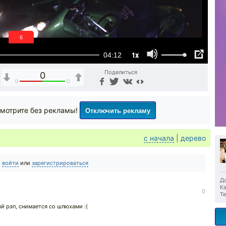
6
1x
04:12
Поделиться
0
0
0
Отключить рекламу
мотрите без рекламы!
с начала
|
дерево
о
войти
или
зарегистрироваться
До
Ка
0
Те
й рэп, снимается со шлюхами :(