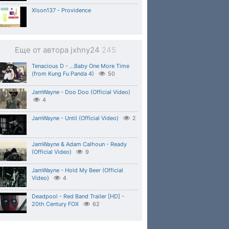
Xlson137 - Providence
Еще от автора jxhny24
245
Tenacious D - ...Baby One More Time
(from Kung Fu Panda 4)
50
JamWayne - Doo Doo (Official Video)
4
JamWayne - Until (Official Video)
2
JamWayne & Adam Calhoun - Ready
(Official Video)
9
JamWayne - Hold My Beer (Official
Video)
4
Deadpool - Red Band Trailer [HD] -
20th Century FOX
62