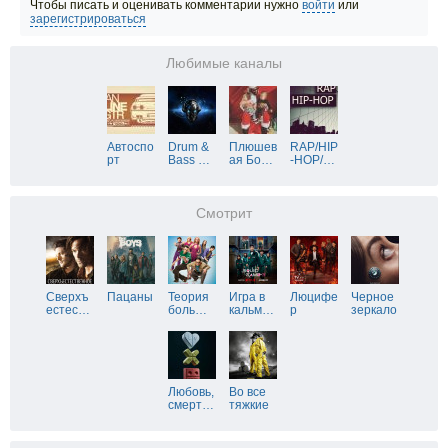
Чтобы писать и оценивать комментарии нужно
войти
или
зарегистрироваться
Любимые каналы
Автоспо
Drum &
Плюшев
RAP/HIP
рт
Bass
…
ая Бо
…
-HOP/
…
Смотрит
Сверхъ
Пацаны
Теория
Игра в
Люцифе
Черное
естес
…
боль
…
кальм
…
р
зеркало
Любовь,
Во все
смерт
…
тяжкие