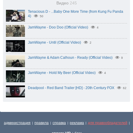
Видео
245
Tenacious D - ...Baby One More Time (from Kung Fu Panda
4)
50
JamWayne - Doo Doo (Official Video)
4
JamWayne - Until (Official Video)
2
JamWayne & Adam Calhoun - Ready (Official Video)
9
JamWayne - Hold My Beer (Official Video)
4
Deadpool - Red Band Trailer [HD] - 20th Century FOX
62
администрация
правила
справка
реклама
для правообладателей
|
|
|
|
|