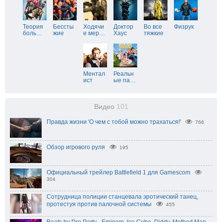
Теория
Бессты
Ходячи
Доктор
Во все
Физрук
боль
…
жие
е мер
…
Хаус
тяжкие
Ментал
Реальн
ист
ые па
…
Видео
101
Правда жизни 'О чем с тобой можно трахаться!'
766
Обзор игрового руля
195
Официальный трейлер Battlefield 1 для Gamescom
304
Сотрудница полиции станцевала эротический танец,
протестуя против палочной системы
455