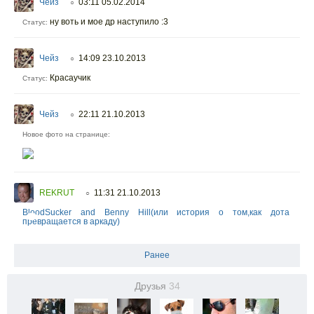
Чейз
03:11 05.02.2014
○
ну воть и мое др наступило :3
Статус:
Чейз
14:09 23.10.2013
○
Красаучик
Статус:
Чейз
22:11 21.10.2013
○
Новое фото на странице:
REKRUT
11:31 21.10.2013
○
BloodSucker and Benny Hill(или история о том,как дота
превращается в аркаду)
Ранее
Друзья
34