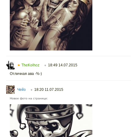
★
TheKolhoz
18:49 14.07.2015
○
Отличная ава -%-)
Чейз
18:20 11.07.2015
○
Новое фото на странице: