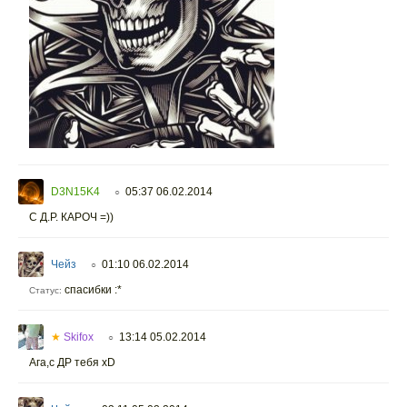
D3N15K4
05:37 06.02.2014
○
С Д.Р. КАРОЧ =))
Чейз
01:10 06.02.2014
○
спасибки :*
Статус:
★
Skifox
13:14 05.02.2014
○
Ага,с ДР тебя xD