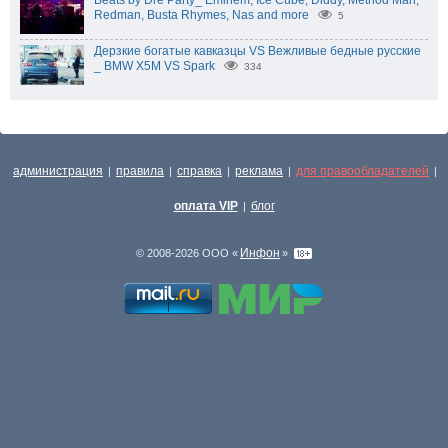
Beats by Dre Party_ Eminem, Ice Cube, Diddy, Method Man,
Redman, Busta Rhymes, Nas and more
5
Дерзкие богатые кавказцы VS Вежливые бедные русские
_ BMW X5M VS Spark
334
администрация
правила
справка
реклама
для правообладателей
|
|
|
|
|
оплата VIP
блог
|
Инфон
© 2008-2026 ООО «
»