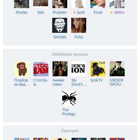
ShaNo
bbb
Pushkin
★
tyzik
Frost
★
Skifox
SHOWs
F0Xy
Любимые каналы
Подбор
СтопХа
Аниме
My
tyzikTV
UNDER
ки вид
…
м
говно
Duck's
…
GROU
…
The
Prodigy
Смотрит