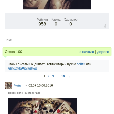
Рейтинг
Карма
Характер
958
0
0
Имя:
Стена
100
с начала
|
дерево
Чтобы писать и оценивать комментарии нужно
войти
или
зарегистрироваться
1
2
3
...
10
→
Чейз
02:07 15.06.2016
○
Новое фото на странице: