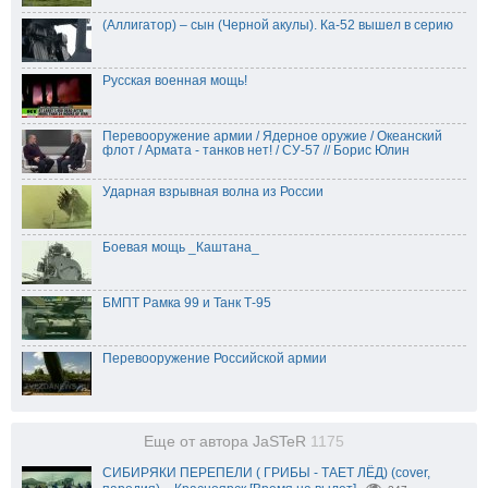
(Аллигатор) – сын (Черной акулы). Ка-52 вышел в серию
Русская военная мощь!
Перевооружение армии / Ядерное оружие / Океанский
флот / Армата - танков нет! / СУ-57 // Борис Юлин
Ударная взрывная волна из России
Боевая мощь _Каштана_
БМПТ Рамка 99 и Танк Т-95
Перевооружение Российской армии
Еще от автора JaSTeR
1175
СИБИРЯКИ ПЕРЕПЕЛИ ( ГРИБЫ - ТАЕТ ЛЁД) (cover,