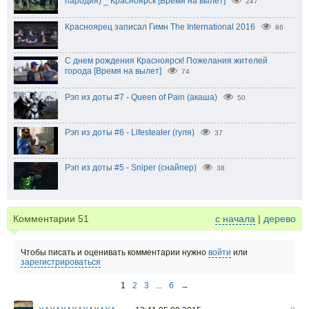
пародия) _ Красноярск [Время на вылет]
247
Красноярец записал Гимн The International 2016
86
С днем рождения Красноярск! Пожелания жителей
города [Время на вылет]
74
Рэп из доты #7 - Queen of Pain (акаша)
50
Рэп из доты #6 - Lifestealer (гуля)
37
Рэп из доты #5 - Sniper (снайпер)
38
Комментарии
51
с начала
|
дерево
Чтобы писать и оценивать комментарии нужно
войти
или
зарегистрироваться
1
2
3
...
6
→