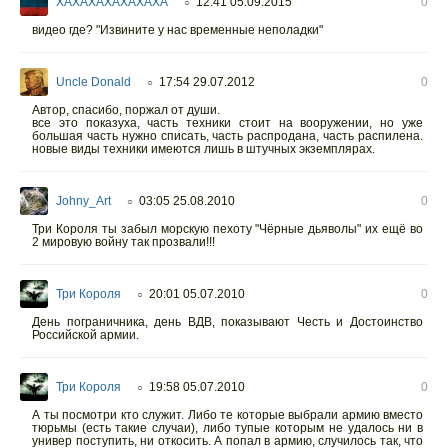
XAXAXAXAXAXAXA
12:41 05.09.2015
0
○
видео где? "Извините у нас временные неполадки"
Uncle Donald
17:54 29.07.2012
0
○
Автор, спасибо, поржал от души.
все это показуха, часть техники стоит на вооружении, но уже
большая часть нужно списать, часть распродана, часть распилена.
новые виды техники имеются лишь в штучных экземплярах.
Johny_Art
03:05 25.08.2010
0
○
Три Короля ты забыл морскую пехоту "Чёрные дьяволы" их ещё во
2 мировую войну так прозвали!!!
Три Короля
20:01 05.07.2010
0
○
День пограничника, день ВДВ, показывают Честь и Достоинство
Российской армии.
Три Короля
19:58 05.07.2010
0
○
А ты посмотри кто служит. Либо те которые выбрали армию вместо
тюрьмы (есть такие случаи), либо тупые которым не удалось ни в
универ поступить, ни откосить. А попал в армию, случилось так, что