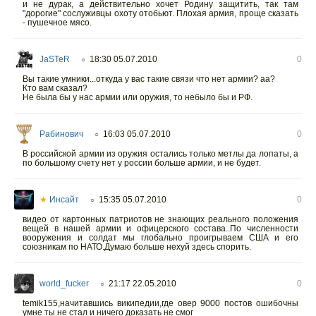
и не дурак, а действительно хочет Родину защитить, так там
"дорогие" сослуживцы охоту отобьют. Плохая армия, проще сказать
- пушечное мясо.
JaSTeR
18:30 05.07.2010
0
○
Вы такие умники...откуда у вас такие связи что нет армии? аа?
Кто вам сказал?
Не была бы у нас армии или оружия, то небыло бы и РФ.
Рабинович
16:03 05.07.2010
0
○
В российской армии из оружия остались только метлы да лопаты, а
по большому счету нет у россии больше армии, и не будет.
★
Инсайт
15:35 05.07.2010
0
○
видео от картонных патриотов не знающих реального положения
вещей в нашей армии и офицерского состава..По численности
вооружения и солдат мы глобально проигрываем США и его
союзникам по НАТО.Думаю больше нехуй здесь спорить.
world_fucker
21:17 22.05.2010
0
○
temik155,начитавшись википедии,где овер 9000 постов ошибочны
умне ты не стал и ничего доказать не смог