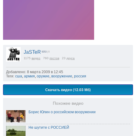
JaSTeR
9253
| 0
1175
видео
760
постов
23
друга
Добавлено: 8 марта 2009 в 12:45
Теги:
сша
,
армия
,
оружие
,
вооружение
,
россия
Скачать видео (12.03 Мб)
Похожее видео
Борис Юлин о российском вооружении
Не шутите с РОССИЕЙ