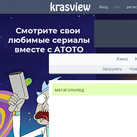
Вход
или
реги
Кино
Загрузить
Нов
мегагололед