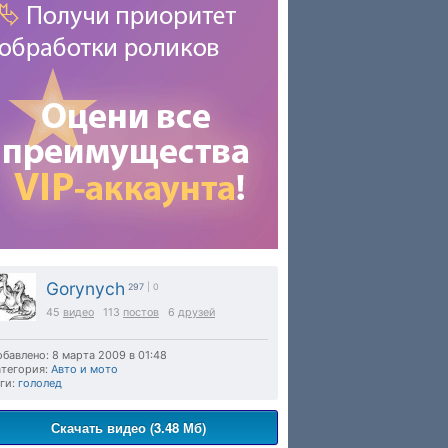
Gorynych
297
| 0
45
видео
113
постов
6
друзей
бавлено: 8 марта 2009 в 01:48
тегория:
Авто и мото
ги:
гололед
Скачать видео (3.48 Мб)