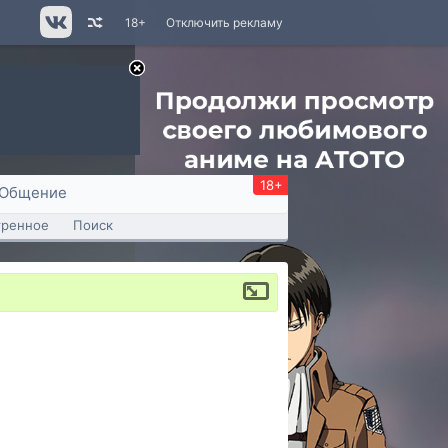
18+
Отключить рекламу
18+
Общение
тренное
Поиск