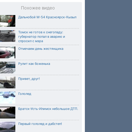
Похожее видео
Дальнобой М-54 Красноярск-Кызыл
Томск не готов к снегопаду:
губернатор попал в аварию и
спросил с мэра
Отмечаем день жестянщика
Рулит как боженька
Привет, друг!
Гололед
Братск-Усть-Илимск небольшое ДТП.
Первый гололед и дабстеп!