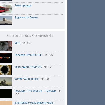
Зима пришла
Фура валит боком
Еще от автора Gorynych
45
МКС
466
Трейлер игры R.U.S.E.
587
настоящий ПИСИКАК
731
Шаттл "Дискавери"
189
Рестлер / The Wrestler - Трейлер
186
вконтакте с одноклассниками -