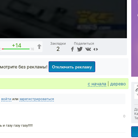
Закладки
Поделиться
+14
2
2
16
Отключить рекламу
мотрите без рекламы!
с начала
|
дерево
о
войти
или
зарегистрироваться
До
Ка
0
Те
 газу газу газу!!!!!