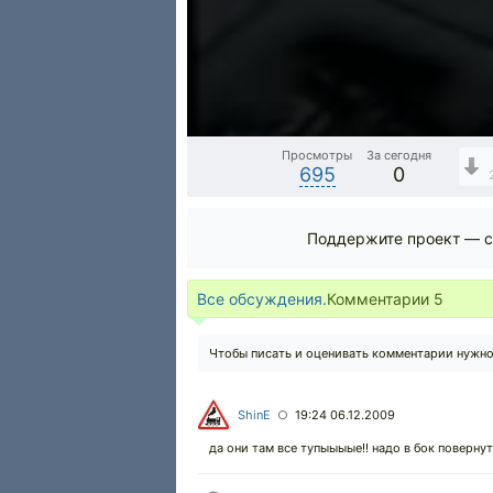
Просмотры
За сегодня
695
0
Поддержите проект — с
Все обсуждения.
Комментарии
5
Чтобы писать и оценивать комментарии нужн
ShinE
19:24 06.12.2009
○
да они там все тупыыыые!! надо в бок повернуть и