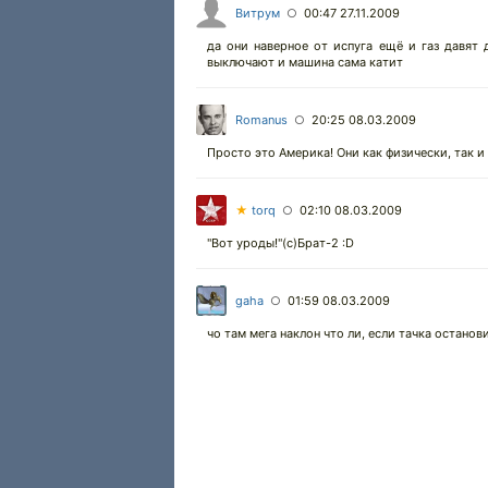
Витрум
00:47 27.11.2009
○
да они наверное от испуга ещё и газ давят 
выключают и машина сама катит
Romanus
20:25 08.03.2009
○
Просто это Америка! Они как физически, так и
★
torq
02:10 08.03.2009
○
"Вот уроды!"(с)Брат-2 :D
gaha
01:59 08.03.2009
○
чо там мега наклон что ли, если тачка останов