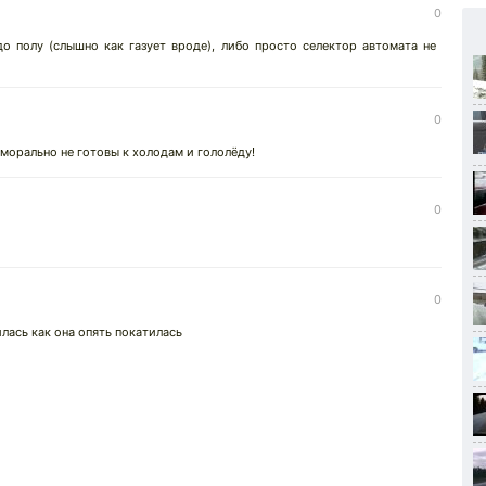
0
до полу (слышно как газует вроде), либо просто селектор автомата не
0
 морально не готовы к холодам и гололёду!
0
0
илась как она опять покатилась