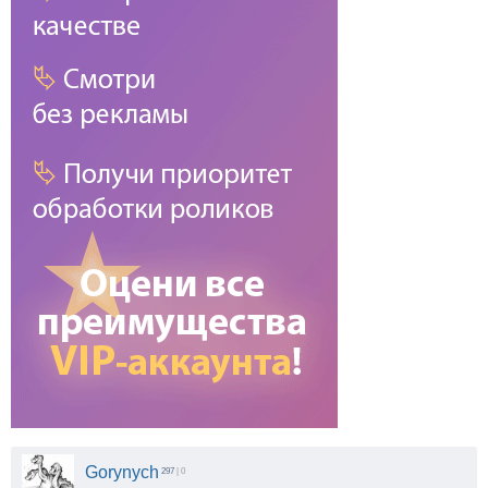
Gorynych
297
| 0