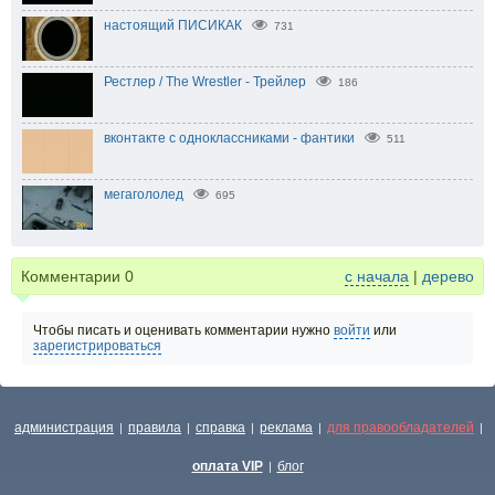
настоящий ПИСИКАК
731
Рестлер / The Wrestler - Трейлер
186
вконтакте с одноклассниками - фантики
511
мегагололед
695
Комментарии
0
с начала
|
дерево
Чтобы писать и оценивать комментарии нужно
войти
или
зарегистрироваться
администрация
правила
справка
реклама
для правообладателей
|
|
|
|
|
оплата VIP
блог
|