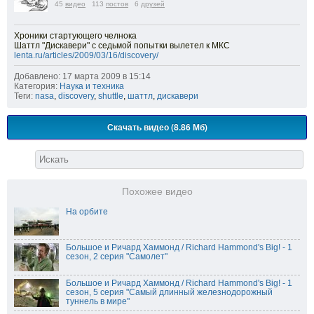
45
видео
113
постов
6
друзей
Хроники стартующего челнока
Шаттл "Дискавери" с седьмой попытки вылетел к МКС
lenta.ru/articles/2009/03/16/discovery/
Добавлено: 17 марта 2009 в 15:14
Категория:
Наука и техника
Теги:
nasa
,
discovery
,
shuttle
,
шаттл
,
дискавери
Скачать видео (8.86 Мб)
Похожее видео
На орбите
Большое и Ричард Хаммонд / Richard Hammond's Big! - 1
сезон, 2 серия "Самолет"
Большое и Ричард Хаммонд / Richard Hammond's Big! - 1
сезон, 5 серия "Самый длинный железнодорожный
туннель в мире"