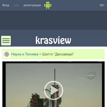
Вход
или
регистрация
18+
Наука и Техника +
Шаттл "Дискавери"