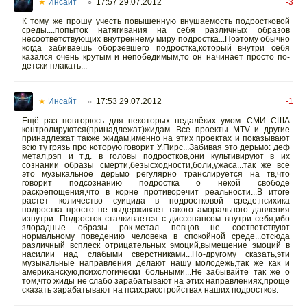
★
Инсайт
17:57 29.07.2012
-3
○
К тому же прошу учесть повышенную внушаемость подростковой
среды....попыток натягивания на себя различных образов
несоответствующих внутреннему миру подростка...Поэтому обычно
когда забиваешь оборзевшего подростка,который внутри себя
казался очень крутым и непобедимым,то он начинает просто по-
детски плакать...
★
Инсайт
17:53 29.07.2012
-1
○
Ещё раз повторюсь для некоторых недалёких умом...СМИ США
контролируются(принадлежат)жидам...Все проекты МТV и другие
принадлежат также жидам,именно на этих проектах и показывают
всю ту грязь про которую говорит У.Пирс...Забивая это дерьмо: деф
метал,рэп и т.д. в головы подростков,они культивируют в их
сознании образы смерти,безысходности,боли,ужаса...так же всё
это музыкальное дерьмо регулярно транслируется на тв,что
говорит подсознанию подростка о некой свободе
раскрепощения,что в корне противоречит реальности...В итоге
растет количество суицида в подростковой среде,психика
подростка просто не выдерживает такого аморального давления
изнутри...Подросток сталкивается с диссонансом внутри себя,ибо
злорадные образы рок-метал певцов не соответствуют
нормальному поведению человека в спокойной среде...отсюда
различный всплеск отрицательных эмоций,вымещение эмоций в
насилии над слабыми сверстниками...По-другому сказать,эти
музыкальные направления делают нашу молодёжь,так же как и
американскую,психологически больными...Не забывайте так же о
том,что жиды не слабо зарабатывают на этих направлениях,проще
сказать зарабатывают на псих.расстройствах наших подростков.