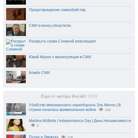
Предотвращение самоубийства
СМИ в конец обнаглели.
Раскрыта схема Снежной революции!
Юрий Мухин о манипуляции в СМИ
Бомба СМИ
Еще от автора Инсайт
1859
Убийство мексиканского наркобарона Эль Менчо | В
стране началась криминальная война
133
Martina McBride | Independence Day | День Независимости
2
Путин и Движуха
119