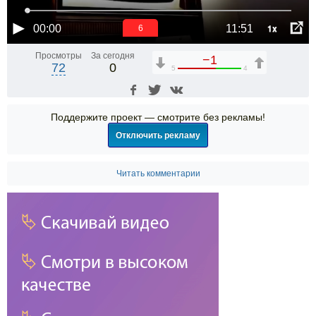
1x
00:00
11:51
6
Просмотры
За сегодня
−1
72
0
5
4
Поддержите проект — смотрите без рекламы!
Отключить рекламу
Читать комментарии