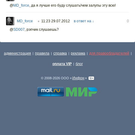
@
MD_force
,
да я лучше его буду слушать!чем залупы эту всю!
MD_force
11:23 29.07.2012
в ответ на ↓
0
○
@
SD007
,
рэпчик слушаешь?
администрация
правила
справка
реклама
для правообладателей
|
|
|
|
|
оплата VIP
блог
|
Инфон
© 2008-2026 ООО «
»