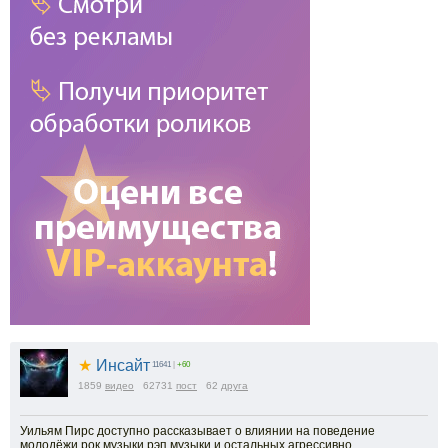
★
Инсайт
11641
|
+60
1859
видео
62731
пост
62
друга
Уильям Пирс доступно рассказывает о влиянии на поведение
молодёжи рок музыки,рэп музыки и остальных агрессивно