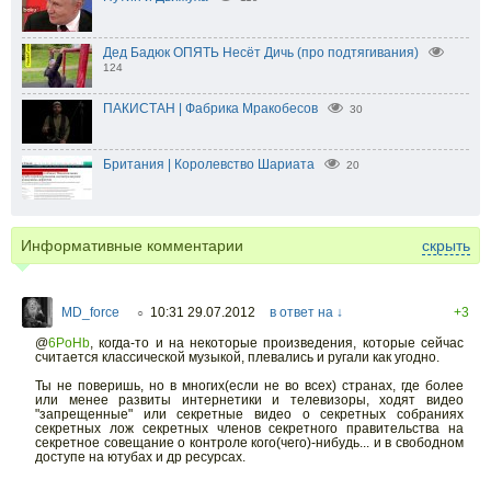
Дед Бадюк ОПЯТЬ Несёт Дичь (про подтягивания)
124
ПАКИСТАН | Фабрика Мракобесов
30
Британия | Королевство Шариата
20
Информативные комментарии
скрыть
MD_force
10:31 29.07.2012
в ответ на ↓
+3
○
@
6PoHb
,
когда-то и на некоторые произведения, которые сейчас
считается классической музыкой, плевались и ругали как угодно.
Ты не поверишь, но в многих(если не во всех) странах, где более
или менее развиты интернетики и телевизоры, ходят видео
"запрещенные" или секретные видео о секретных собраниях
секретных лож секретных членов секретного правительства на
секретное совещание о контроле кого(чего)-нибудь... и в свободном
доступе на ютубах и др ресурсах.