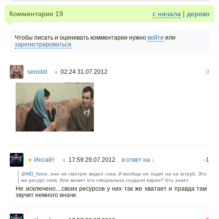
Комментарии
19
с начала
|
дерево
Чтобы писать и оценивать комментарии нужно
войти
или
зарегистрироваться
senobit
02:24 31.07.2012
0
○
★
Инсайт
17:59 29.07.2012
в ответ на ↓
-1
○
@
MD_force
, они не смотрят видео гоев. И вообще не ходят на на ютруб. Это
же ресурс гоев. Или может его специально создали евреи? Кто знает.
Не исключено....своих ресурсов у них так же хватает и правда там
звучит немного иначе.