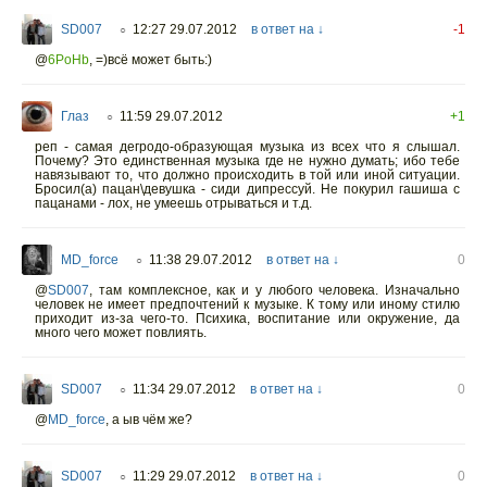
SD007
12:27 29.07.2012
в ответ на ↓
-1
○
@
6PoHb
,
=)всё может быть:)
Глаз
11:59 29.07.2012
+1
○
реп - самая дегродо-образующая музыка из всех что я слышал.
Почему? Это единственная музыка где не нужно думать; ибо тебе
навязывают то, что должно происходить в той или иной ситуации.
Бросил(а) пацан\девушка - сиди дипрессуй. Не покурил гашиша с
пацанами - лох, не умеешь отрываться и т.д.
MD_force
11:38 29.07.2012
в ответ на ↓
0
○
@
SD007
,
там комплексное, как и у любого человека. Изначально
человек не имеет предпочтений к музыке. К тому или иному стилю
приходит из-за чего-то. Психика, воспитание или окружение, да
много чего может повлиять.
SD007
11:34 29.07.2012
в ответ на ↓
0
○
@
MD_force
,
а ыв чём же?
SD007
11:29 29.07.2012
в ответ на ↓
0
○