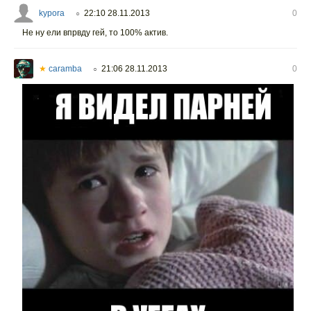
kypora
22:10 28.11.2013
0
○
Не ну ели впрвду гей, то 100% актив.
★
caramba
21:06 28.11.2013
0
○