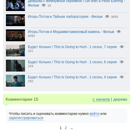
Девушка с жемчужной серёжкой / Girl with a Pearl Earring -
Фильм
10
Игорь Потов и Тайная лаборатория - Фильм
3855
Игорь Потов и Медамвитаминовый камень - Фильм
4092
Будет больно / This Is Going to Hurt - 1 сезон, 7 серия
221
Будет больно / This Is Going to Hurt - 1 сезон, 6 серия
229
Будет больно / This Is Going to Hurt - 1 сезон, 4 серия
250
Комментарии
15
с начала
|
дерево
Чтобы писать и оценивать комментарии нужно
войти
или
зарегистрироваться
1
2
→