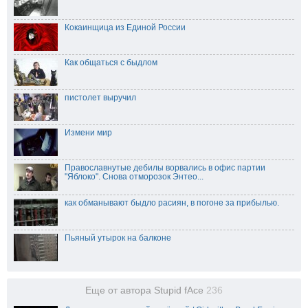
Кокаинщица из Единой России
Как общаться с быдлом
пистолет выручил
Измени мир
Православнутые дебилы ворвались в офис партии
"Яблоко". Снова отморозок Энтео...
как обманывают быдло расиян, в погоне за прибылью.
Пьяный утырок на балконе
Еще от автора Stupid fAce
236