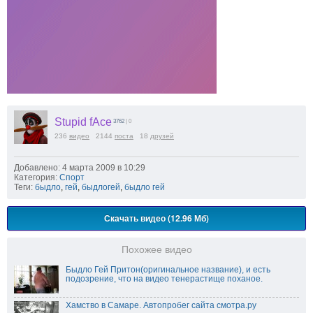
Stupid fAce
3762
| 0
236
видео
2144
поста
18
друзей
Добавлено: 4 марта 2009 в 10:29
Категория:
Спорт
Теги:
быдло
,
гей
,
быдлогей
,
быдло гей
Скачать видео (12.96 Мб)
Похожее видео
Быдло Гей Притон(оригинальное название), и есть
подозрение, что на видео тенерастище поханое.
Хамство в Самаре. Автопробег сайта смотра.ру