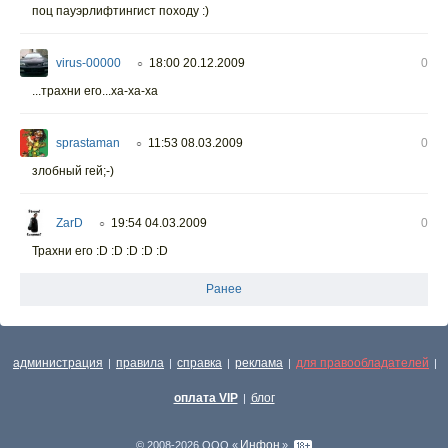
поц пауэрлифтингист походу :)
virus-00000
18:00 20.12.2009
0
○
...трахни его...ха-ха-ха
sprastaman
11:53 08.03.2009
0
○
злобный гей;-)
ZarD
19:54 04.03.2009
0
○
Трахни его :D :D :D :D :D
Ранее
администрация
правила
справка
реклама
для правообладателей
|
|
|
|
|
оплата VIP
блог
|
Инфон
© 2008-2026 ООО «
»