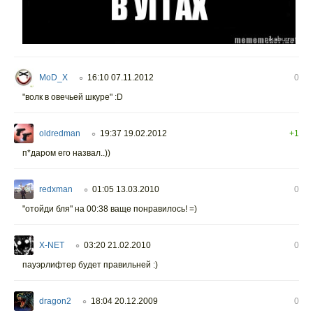
MoD_X
16:10 07.11.2012
0
○
"волк в овечьей шкуре" :D
oldredman
19:37 19.02.2012
+1
○
п*даром его назвал..))
redxman
01:05 13.03.2010
0
○
"отойди бля" на 00:38 ваще понравилось! =)
X-NET
03:20 21.02.2010
0
○
пауэрлифтер будет правильней :)
dragon2
18:04 20.12.2009
0
○