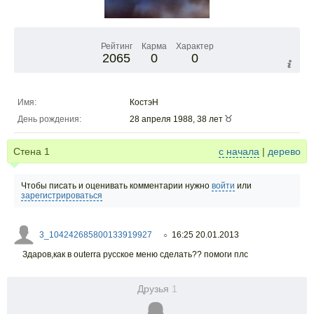
Рейтинг
Карма
Характер
2065
0
0
Имя:
КостэН
День рождения:
28 апреля 1988, 38 лет
Стена
1
с начала
|
дерево
Чтобы писать и оценивать комментарии нужно
войти
или
зарегистрироваться
3_104242685800133919927
16:25 20.01.2013
○
Здаров,как в outerra русское меню сделать?? помоги плс
Друзья
1