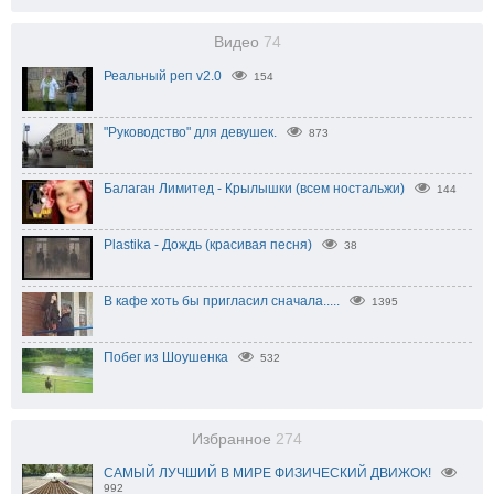
Видео
74
Реальный реп v2.0
154
"Руководство" для девушек.
873
Балаган Лимитед - Крылышки (всем ностальжи)
144
Plastika - Дождь (красивая песня)
38
В кафе хоть бы пригласил сначала.....
1395
Побег из Шоушенка
532
Избранное
274
САМЫЙ ЛУЧШИЙ В МИРЕ ФИЗИЧЕСКИЙ ДВИЖОК!
992