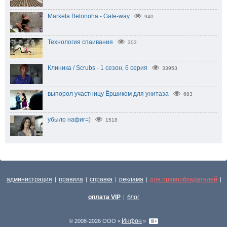
Marketa Belonoha - Gate-way
940
Технология спаивания
303
Клиника / Scrubs - 1 сезон, 6 серия
33953
выпорол участницу Ёршиком для унитаза
683
убыло нафиг=)
1518
администрация
правила
справка
реклама
для правообладателей
|
|
|
|
|
оплата VIP
блог
|
Инфон
© 2008-2026 ООО «
»