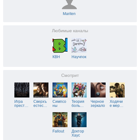
Mariten
Любимые каналы
КВН
Научпок
Смотрит
Игра
Сверхъ
Симпсо
Теория
Черное
Ходячи
прест
…
естес
…
ны
боль
…
зеркало
е мер
…
Fallout
Доктор
Хаус