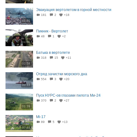
Эвакуация вертолетом в горной местности
181
2
+18
01:55
Пикник - Вертолет
48
1
+2
04:05
Батька в вертолете
318
15
+11
02:58
Отряд зачистки морского дна
554
3
+20
00:33
Пуск НУРС-ов глазами пилота Ми-24
370
2
+27
01:39
Mi-17
89
5
+13
07:44