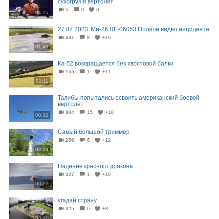
сухогруз и вертолёт
5
0
0
04:25
27.07.2023. Ми-26 RF-06053 Полное видео инцидента
431
8
+10
01:40
Ка-52 возвращается без хвостовой балки
155
1
+11
01:11
Талибы попытались освоить американский боевой
вертолёт
804
15
+18
00:32
Самый большой триммер
266
6
+12
00:29
Падение красного дракона
327
1
+10
00:17
угадай страну
325
6
+3
00:41