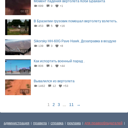
Момент падения вертолёта Коби Брайанта
699
9
+1
00:27
В Бразилии грузовик помешал вертолету взлететь.
453
5
+16
00:33
Sikorsky HH-60G Pave Hawk. Дозаправка в воздухе
139
3
+8
01:13
Как испортить военный парад .
806
1
+44
00:10
Вывалился из вертолета
1462
12
+53
00:25
1
2
3
...
11
→
администрация
правила
справка
реклама
для правообладателей
|
|
|
|
|