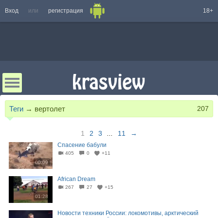
Вход
или
регистрация
18+
Теги
→
вертолет
207
1
2
3
...
11
→
Спасение бабули
405
0
+11
00:09
African Dream
267
27
+15
01:28
Новости техники России: локомотивы, арктический