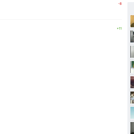
-8
+11