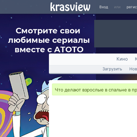
Вход
или
реги
Кино
Загрузить
Нов
Что делают взрослые в спальне в п