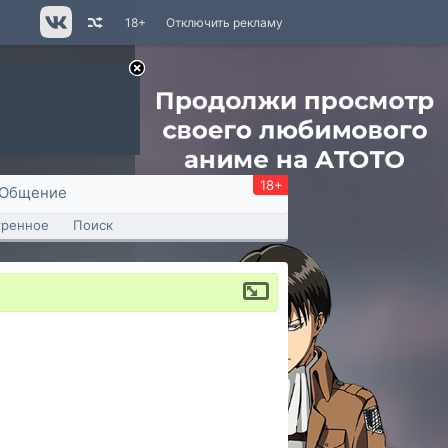
18+
Отключить рекламу
18+
Общение
тренное
Поиск