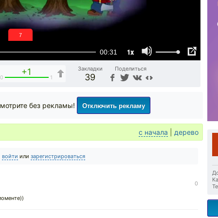
6
1x
00:31
Закладки
Поделиться
+1
39
0
1
Отключить рекламу
мотрите без рекламы!
с начала
|
дерево
о
войти
или
зарегистрироваться
До
Ка
0
Те
моменте))