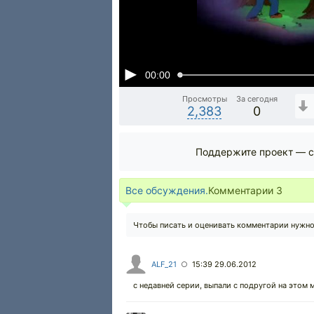
00:00
Просмотры
За сегодня
2,383
0
Поддержите проект — с
Все обсуждения.
Комментарии
3
Чтобы писать и оценивать комментарии нужн
ALF_21
15:39 29.06.2012
○
с недавней серии, выпали с подругой на этом 