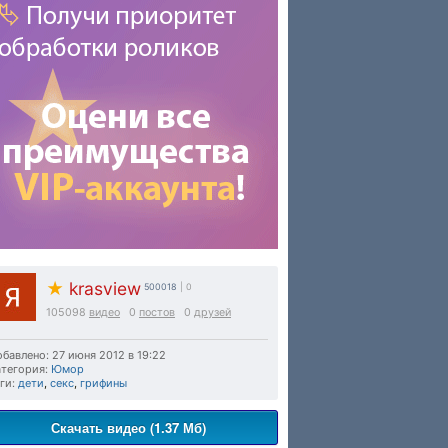
★
krasview
500018
| 0
105098
видео
0
постов
0
друзей
бавлено: 27 июня 2012 в 19:22
тегория:
Юмор
ги:
дети
,
секс
,
грифины
Скачать видео (1.37 Мб)