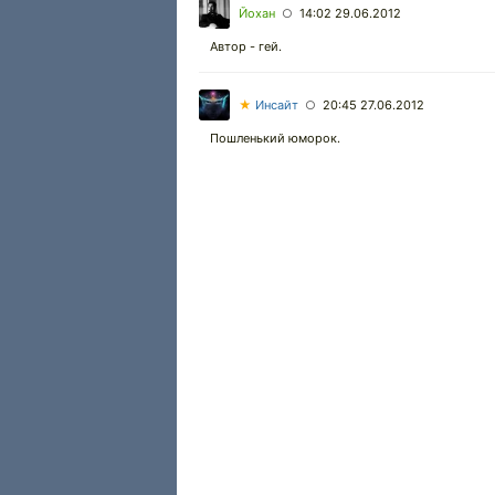
Йохан
14:02 29.06.2012
○
Автор - гей.
★
Инсайт
20:45 27.06.2012
○
Пошленький юморок.