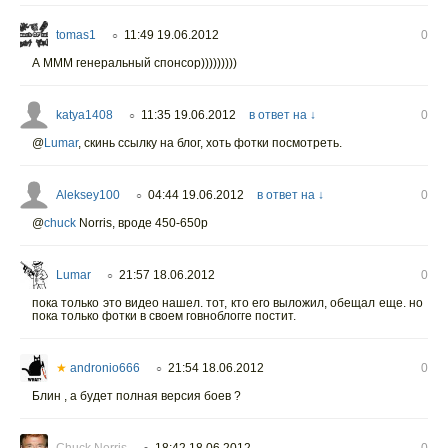
tomas1
11:49 19.06.2012
0
○
А МММ генеральный спонсор)))))))))
katya1408
11:35 19.06.2012
в ответ на ↓
0
○
@
Lumar
,
скинь ссылку на блог, хоть фотки посмотреть.
Aleksey100
04:44 19.06.2012
в ответ на ↓
0
○
@
chuck
Norris, вроде 450-650р
Lumar
21:57 18.06.2012
0
○
пока только это видео нашел. тот, кто его выложил, обещал еще. но
пока только фотки в своем говноблогге постит.
★
andronio666
21:54 18.06.2012
0
○
Блин , а будет полная версия боев ?