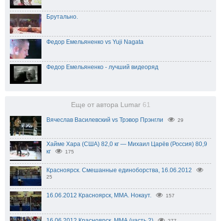
Брутально.
Федор Емельяненко vs Yuji Nagata
Федор Емельяненко - лучший видеоряд
Еще от автора Lumar
61
Вячеслав Василевский vs Трэвор Прэнгли
29
Хайме Хара (США) 82,0 кг — Михаил Царёв (Россия) 80,9
кг
175
Красноярск. Смешанные единоборства, 16.06.2012
25
16.06.2012 Красноярск, ММА. Нокаут.
157
16.06.2012 Красноярск, ММА (часть 2)
277