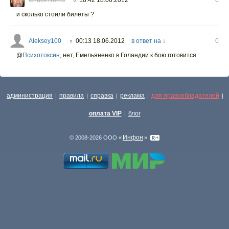
Chuck Norris
18:42 18.06.2012
0
○
и сколько стоили билеты ?
Aleksey100
00:13 18.06.2012
в ответ на ↓
0
○
@
Психотоксин
,
нет, Емельяненко в Голандии к бою готовится
администрация
правила
справка
реклама
для правообладателей
|
|
|
|
|
оплата VIP
блог
|
Инфон
© 2008-2026 ООО «
»