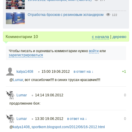
Отработка бросков с резиновым эспандером
122
Комментарии
10
с начала
|
дерево
Чтобы писать и оценивать комментарии нужно
войти
или
зарегистрироваться
katya1408
15:00 19.06.2012
в ответ на ↓
+1
○
@
Lumar
,
вот спасибочки!!!! в синих трусах-красавчик!!!!
Lumar
14:14 19.06.2012
0
○
продолжение боя:
Lumar
13:30 19.06.2012
в ответ на ↓
0
○
@
katya1408
,
sportkem.blogspot.com/2012/06/16-2012.html