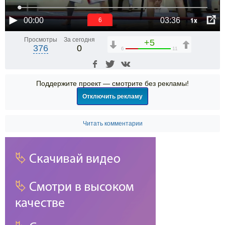
1x
00:00
03:36
6
Просмотры
За сегодня
+5
376
0
6
11
Поддержите проект — смотрите без рекламы!
Отключить рекламу
Читать комментарии