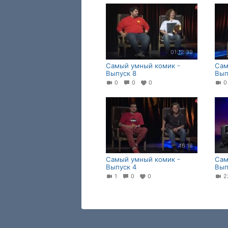
01:12:39
Самый умный комик -
Сам
Выпуск 8
Вып
0
0
0
46:18
Самый умный комик -
Сам
Выпуск 4
Вып
1
0
0