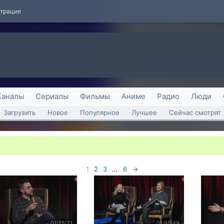
страция
Каналы
Сериалы
Фильмы
Аниме
Радио
Люди
Загрузить
Новое
Популярное
Лучшее
Сейчас смотрят
1
2
3
...
6
→
01:25:21
01:05:49