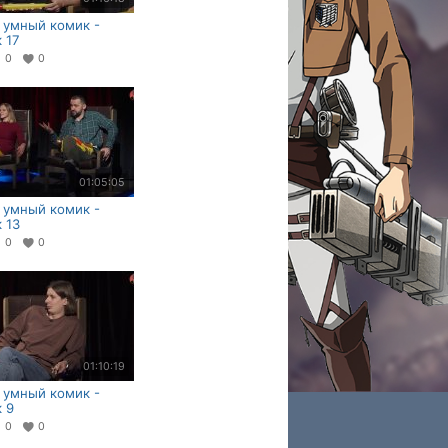
 умный комик -
 17
0
0
01:05:05
 умный комик -
 13
0
0
01:10:19
 умный комик -
 9
0
0