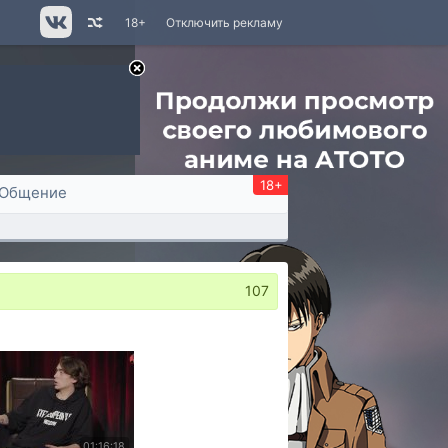
18+
Отключить рекламу
18+
Общение
107
01:16:18