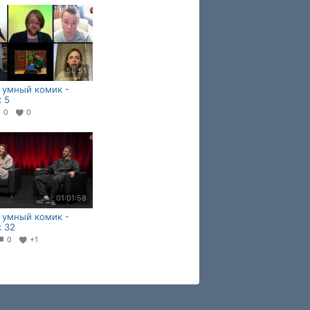
58:51
 умный комик -
 5
0
0
01:01:58
 умный комик -
 32
0
+1