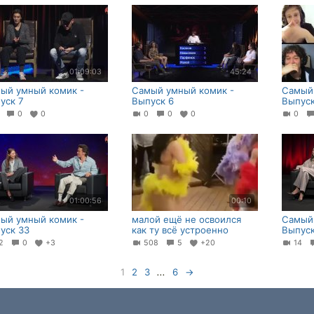
01:09:03
45:24
ый умный комик -
Самый умный комик -
Самый
уск 7
Выпуск 6
Выпуск
0
0
0
0
0
0
0
01:00:56
00:10
ый умный комик -
малой ещё не освоился
Самый
уск 33
как ту всё устроенно
Выпуск
22
0
+3
508
5
+20
14
1
2
3
...
6
→