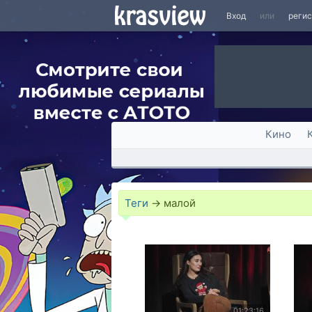
Вход
или
реги
Кино
Теги
→
малой
01:23:16