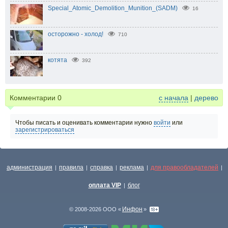
Special_Atomic_Demolition_Munition_(SADM)
16
осторожно - холод!
710
котята
392
Комментарии
0
с начала
|
дерево
Чтобы писать и оценивать комментарии нужно
войти
или
зарегистрироваться
администрация
правила
справка
реклама
для правообладателей
|
|
|
|
|
оплата VIP
блог
|
Инфон
© 2008-2026 ООО «
»