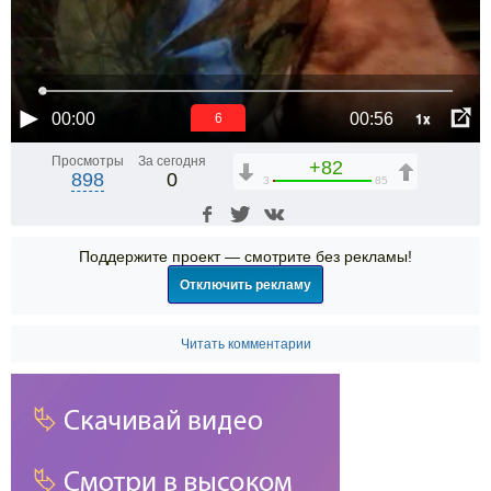
1x
00:00
00:56
6
Просмотры
За сегодня
+82
898
0
3
85
Поддержите проект — смотрите без рекламы!
Отключить рекламу
Читать комментарии