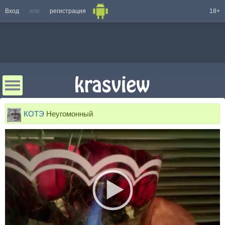
Вход
или
регистрация
18+
КОТЭ
Неугомонный