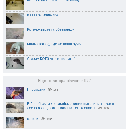
Котенок пытается спасти мамку
ванна котоловилка
Котенок играет с обезьянкой
Милый котик)) Где же наши ручки
С моим КОТЭ что-то не так =)
Еще от автора slawomir
977
Пневматик
165
В Ленобласти две храбрые кошки пытались атаковать
лесного хищника... Помешал стеклопакет⁠
106
качели
192