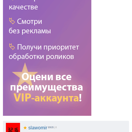
★
slawomir
30635
| 0