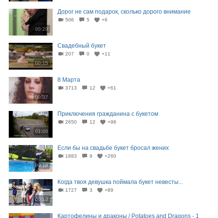
Дорог не сам подарок, сколько дорого внимание
506
5
+6
00:20
Свадебный букет
207
0
+11
00:15
8 Марта
3713
12
+61
00:07
Приключения гражданина с букетом
2650
12
+98
01:06
Если бы на свадьбе букет бросал жених
1883
9
+260
00:18
Когда твоя девушка поймала букет невесты...
1727
3
+89
00:10
Картофелины и драконы / Potatoes and Dragons - 1