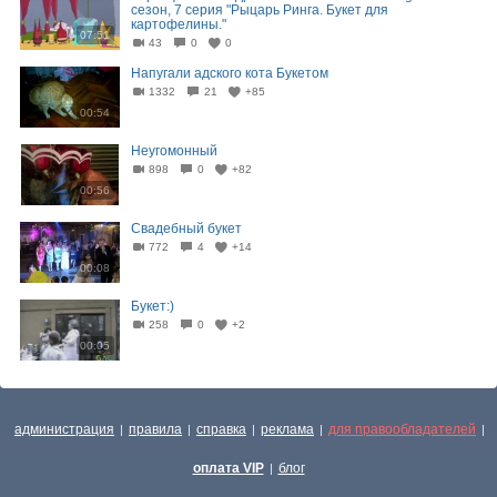
сезон, 7 серия "Рыцарь Ринга. Букет для
картофелины."
07:51
43
0
0
Напугали адского кота Букетом
1332
21
+85
00:54
Неугомонный
898
0
+82
00:56
Свадебный букет
772
4
+14
00:08
Букет:)
258
0
+2
00:05
администрация
правила
справка
реклама
для правообладателей
|
|
|
|
|
оплата VIP
блог
|