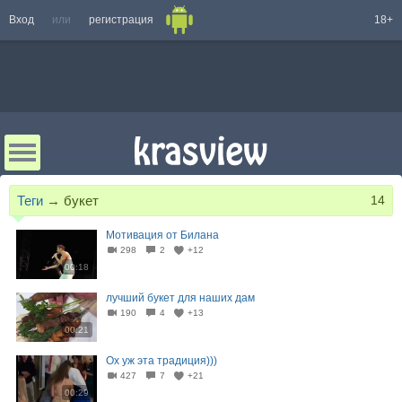
Вход
или
регистрация
18+
Теги
→
букет
14
Мотивация от Билана
298
2
+12
00:18
лучший букет для наших дам
190
4
+13
00:21
Ох уж эта традиция)))
427
7
+21
00:29