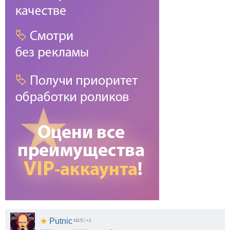
★
Putnic
41172
|
+1