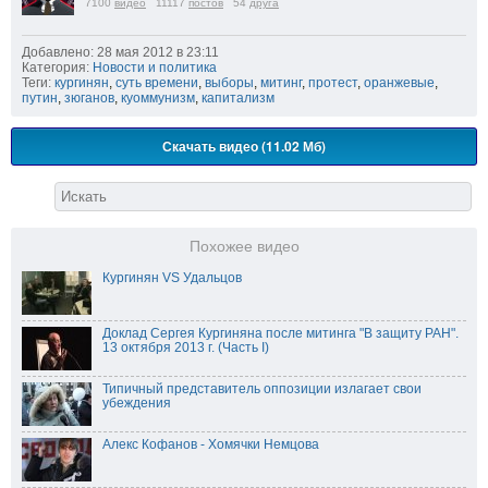
7100
видео
11117
постов
54
друга
Добавлено: 28 мая 2012 в 23:11
Категория:
Новости и политика
Теги:
кургинян
,
суть времени
,
выборы
,
митинг
,
протест
,
оранжевые
,
путин
,
зюганов
,
куоммунизм
,
капитализм
Скачать видео (11.02 Мб)
Похожее видео
Кургинян VS Удальцов
Доклад Сергея Кургиняна после митинга "В защиту РАН".
13 октября 2013 г. (Часть I)
Типичный представитель оппозиции излагает свои
убеждения
Алекс Кофанов - Хомячки Немцова