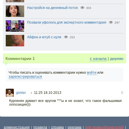
Настройся на денежный поток
303
Позвали уфолога для экспертного комментария
297
Айфон и ютуб с нуля
253
Комментарии
1
с начала
|
дерево
Чтобы писать и оценивать комментарии нужно
войти
или
зарегистрироваться
gimler
11:25 18.10.2013
0
○
Кургинян думает все кругом ***ы и не знают, что такое фальшивая
оппозиция)))
администрация
правила
справка
реклама
для правообладателей
|
|
|
|
|