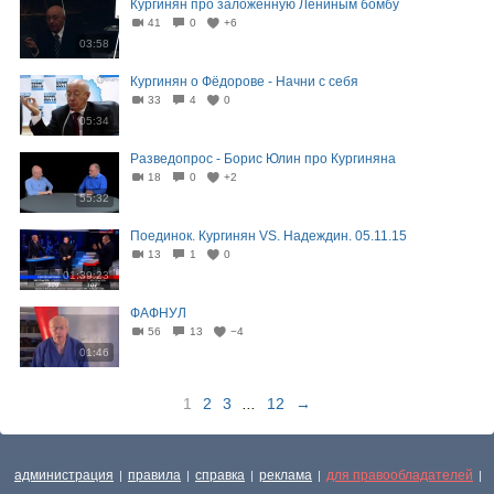
Кургинян про заложенную Лениным бомбу
41
0
+6
03:58
Кургинян о Фёдорове - Начни с себя
33
4
0
05:34
Разведопрос - Борис Юлин про Кургиняна
18
0
+2
55:32
Поединок. Кургинян VS. Надеждин. 05.11.15
13
1
0
01:39:23
ФАФНУЛ
56
13
−4
01:46
1
2
3
...
12
→
администрация
правила
справка
реклама
для правообладателей
|
|
|
|
|