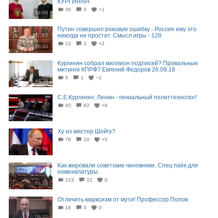
КУРГИНЯН
30
0
+1
12:49
Путин совершил роковую ошибку - Россия ему это
никогда не простит. Смысл игры - 128
13
1
+2
26:44
Кургинян cобрал миллион подписей? Провальные
митинги КПРФ? Евгений Федоров 26.09.18
5
1
−1
46:39
С.Е.Кургинян: Ленин - гениальный политтехнолог!
45
62
+6
06:14
Ху из мистер Шойгу?
76
10
+5
28:54
Как жировали советские чиновники. Спец паёк для
номенклатуры.
123
22
0
01:16
Отличить марксизм от мути! Профессор Попов
16
0
0
08:22