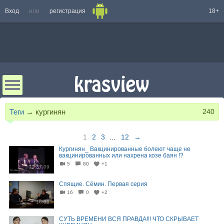
Вход
или
регистрация
18+
Теги
→
кургинян
240
1
2
3
...
12
→
Кургинян_ Вакцинированные болеют чаще не
вакцинированных или нахрена козе баян !?
5
80
+1
01:37:09
Спящие. Сёмин. Первая серия
16
0
+2
16:06
СУТЬ ВРЕМЕНИ ВСЯ ПРАВДА!!! ЧТО СКРЫВАЕТ