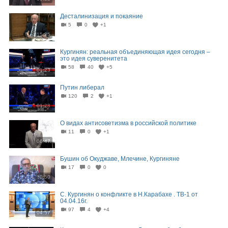
Десталинизация и покаяние
5
0
+1
15:25
Кургинян: реальная объединяющая идея сегодня –
это идея суверенитета
58
40
+5
01:23
Путин либерал
120
2
+1
01:28
О видах антисоветизма в российской политике
11
0
+1
06:47
Бушин об Окуджаве, Млечине, Кургиняне
17
0
0
10:50
С. Кургинян о конфликте в Н.Карабахе . ТВ-1 от
04.04.16г.
97
4
+4
04:57