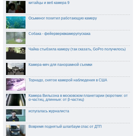
китайцы и веб камера 9
Осьминог похитил работающую камеру
Собака - фейерверквкамерупускака
Чайка стыбзила камеру (так сказать, GoPro получилось)
Камера-мяч для панорамной съемки
Торнадо, снятое камерой наблюдения в США
Камера Вильсона в московском планетарии (короткие: от
α-частиц, длинные: от β-частиц)
испугалась журналиста
Вовремя поднятый шлагбаум спас от ДТП