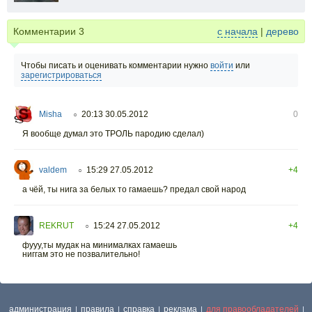
Комментарии
3
с начала
|
дерево
Чтобы писать и оценивать комментарии нужно
войти
или
зарегистрироваться
Misha
20:13 30.05.2012
0
○
Я вообще думал это ТРОЛЬ пародию сделал)
valdem
15:29 27.05.2012
+4
○
а чёй, ты нига за белых то гамаешь? предал свой народ
REKRUT
15:24 27.05.2012
+4
○
фууу,ты мудак на минималках гамаешь
ниггам это не позвалительно!
администрация
правила
справка
реклама
для правообладателей
|
|
|
|
|