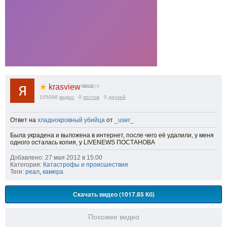
★
krasview
500132
| 0
105098
видео
0
постов
0
друзей
Ответ на
хладнокровный убийца
от
_user_
Была украдена и выложена в интернет, после чего её удалили, у меня
одного осталась копия, у LIVENEWS ПОСТАНОВА
Добавлено: 27 мая 2012 в 15:00
Категория:
Катастрофы и происшествия
Теги:
реал
,
камера
Скачать видео (1017.85 Кб)
Похожее видео